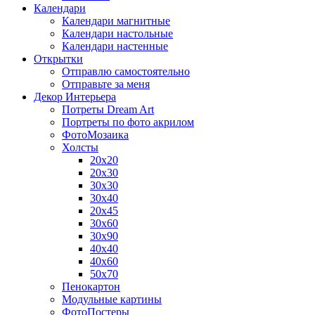
Календари
Календари магнитные
Календари настольные
Календари настенные
Открытки
Отправлю самостоятельно
Отправьте за меня
Декор Интерьера
Потреты Dream Art
Портреты по фото акрилом
ФотоМозаика
Холсты
20х20
20х30
30х30
30х40
20х45
30х60
30х90
40х40
40х60
50х70
Пенокартон
Модульные картины
ФотоПостеры