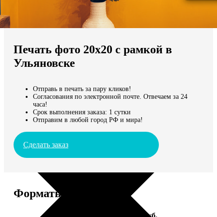
Не нашли Ваш город?
Мы доставляем по всему миру
Печать фото 20х20 с рамкой в
Продолжить без города
Ульяновске
Отправь в печать за пару кликов!
Согласования по электронной почте. Отвечаем за 24
часа!
Срок выполнения заказа: 1 сутки
Отправим в любой город РФ и мира!
Сделать заказ
Форматы и цены
Услуга
Цена, руб.