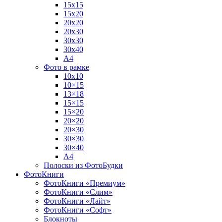
15х15
15х20
20х20
20х30
30х30
30х40
А4
Фото в рамке
10х10
10×15
13×18
15×15
15×20
20×20
20×30
30×30
30×40
A4
Полоски из ФотоБудки
ФотоКниги
ФотоКниги «Премиум»
ФотоКниги «Слим»
ФотоКниги «Лайт»
ФотоКниги «Софт»
Блокноты