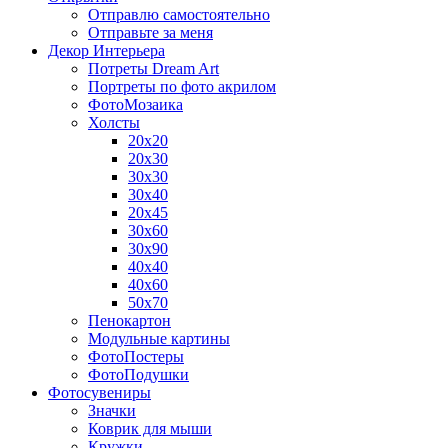
Отправлю самостоятельно
Отправьте за меня
Декор Интерьера
Потреты Dream Art
Портреты по фото акрилом
ФотоМозаика
Холсты
20х20
20х30
30х30
30х40
20х45
30х60
30х90
40х40
40х60
50х70
Пенокартон
Модульные картины
ФотоПостеры
ФотоПодушки
Фотоcувениры
Значки
Коврик для мыши
Кружки