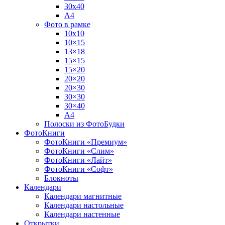
30х40
А4
Фото в рамке
10х10
10×15
13×18
15×15
15×20
20×20
20×30
30×30
30×40
A4
Полоски из ФотоБудки
ФотоКниги
ФотоКниги «Премиум»
ФотоКниги «Слим»
ФотоКниги «Лайт»
ФотоКниги «Софт»
Блокноты
Календари
Календари магнитные
Календари настольные
Календари настенные
Открытки