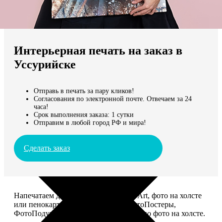
Не нашли Ваш город?
Мы доставляем по всему миру
Интерьерная печать на заказ в
Продолжить без города
Уссурийске
Отправь в печать за пару кликов!
Согласования по электронной почте. Отвечаем за 24
часа!
Срок выполнения заказа: 1 сутки
Отправим в любой город РФ и мира!
Сделать заказ
Напечатаем для вас картины Dream-Art, фото на холсте
или пенокартоне, ФотоМозаику, ФотоПостеры,
ФотоПодушки или напишем портрет по фото на холсте.