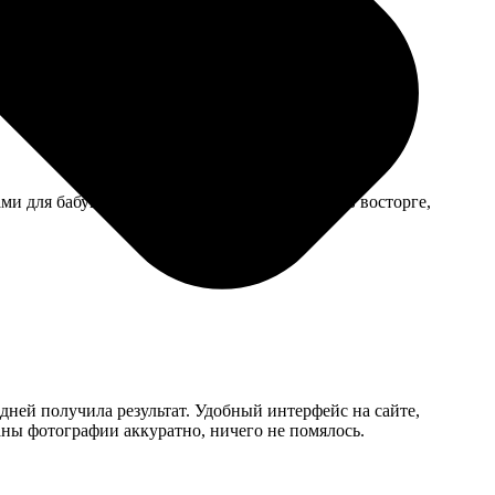
пляется. Видимо, при нанесении криво положили.
 для бабушек, сделали за два дня. Бабушки в восторге,
 дней получила результат. Удобный интерфейс на сайте,
аны фотографии аккуратно, ничего не помялось.