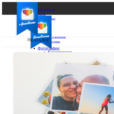
О ФотоПочте
Акции
Сделаем за вас
Бизнесу
FAQ
Франшиза
Поддержка и контакты
КАТАЛОГ
Оплата и доставка
Фотографии
Классические
фото
Ваш город:
10х10
10х15
Ваш регион доставки
13х18
15х15
Выберите из списка:
15х20
20х20
20х30
30х30
30х40
А4
Фото
в