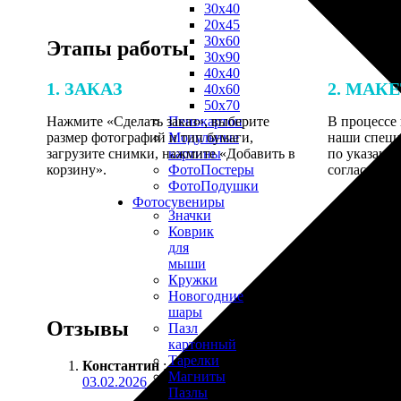
30х40
20х45
30х60
Этапы работы
30х90
40х40
1. ЗАКАЗ
2. МАК
40х60
50х70
Нажмите «Сделать заказ», выберите
В процессе 
Пенокартон
размер фотографий и тип бумаги,
наши специ
Модульные
загрузите снимки, нажмите «Добавить в
по указанно
картины
корзину».
согласовани
ФотоПостеры
ФотоПодушки
Фотоcувениры
Значки
Коврик
для
мыши
Кружки
Новогодние
шары
Отзывы
Пазл
картонный
Тарелки
Константин
:
Магниты
03.02.2026
Пазлы