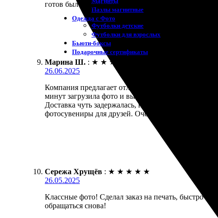
Магниты
готов был вовремя, отлично упакован. Приятно уд
Пазлы магнитные
Одежда с Фото
Футболки детские
Футболки для взрослых
Бьюти-боксы
Подарочные сертификаты
Марина Ш.
:
★
★
★
★
★
26.06.2025
Компания предлагает отличные услуги. Заказала пе
минут загрузила фото и выбрала нужный размер. Ка
Доставка чуть задержалась, но это не критично. З
фотосувениры для друзей. Очень приятно, когда все
Сережа Хрущёв
:
★
★
★
★
★
26.05.2025
Классные фото! Сделал заказ на печать, быстро обр
обращаться снова!