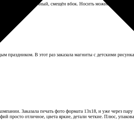
 Принт не симметричный, смещён вбок. Носить можно, но глаз це
 праздником. В этот раз заказала магниты с детскими рисунками
омпании. Заказала печать фото формата 13х18, и уже через пару
ий просто отличное, цвета яркие, детали четкие. Плюс, упаков