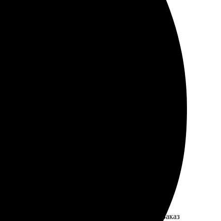
ечатали фото, качество на высоте. Курьер доставил
е. Доставка была вовремя, без задержек. Результатом
чество изображения на высоте, все цвета яркие. Заказ