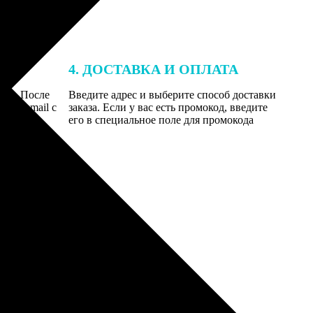
4. ДОСТАВКА И ОПЛАТА
той. После
Введите адрес и выберите способ доставки
 на email с
заказа. Если у вас есть промокод, введите
вим заказ
его в специальное поле для промокода
мером для