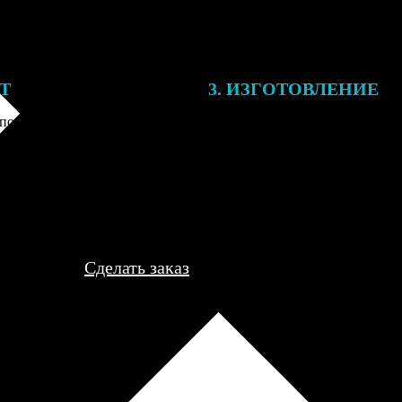
ЕТ
3. ИЗГОТОВЛЕНИЕ
подготовки заказа к печати
Оплатите заказ банковской кар
алисты могут связаться с Вами
оплаты получите подтверждение
му телефону или email для
описанием заказа. Когда отпра
я деталей.
вы получите письмо с трек-но
отслеживания.
Сделать заказ