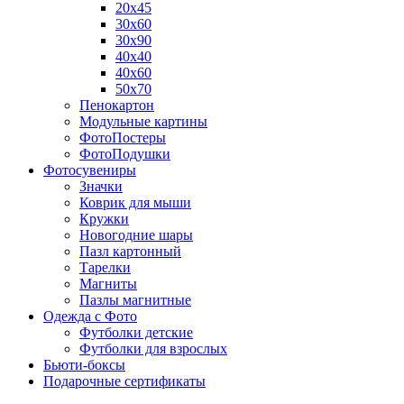
20х45
30х60
30х90
40х40
40х60
50х70
Пенокартон
Модульные картины
ФотоПостеры
ФотоПодушки
Фотоcувениры
Значки
Коврик для мыши
Кружки
Новогодние шары
Пазл картонный
Тарелки
Магниты
Пазлы магнитные
Одежда с Фото
Футболки детские
Футболки для взрослых
Бьюти-боксы
Подарочные сертификаты