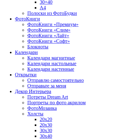
30×40
A4
Полоски из ФотоБудки
ФотоКниги
ФотоКниги «Премиум»
ФотоКниги «Слим»
ФотоКниги «Лайт»
ФотоКниги «Софт»
Блокноты
Календари
Календари магнитные
Календари настольные
Календари настенные
Открытки
Отправлю самостоятельно
Отправьте за меня
Декор Интерьера
Потреты Dream Art
Портреты по фото акрилом
ФотоМозаика
Холсты
20х20
20х30
30х30
30х40