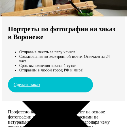
Не нашли Ваш город?
Мы доставляем по всему миру
Портреты по фотографии на заказ
Продолжить без города
в Воронеже
Отправь в печать за пару кликов!
Согласования по электронной почте. Отвечаем за 24
часа!
Срок выполнения заказа: 1 сутки
Отправим в любой город РФ и мира!
Сделать заказ
Профессиональный художник напишет на основе
фотографии портрет акриловыми красками на
натуральном холсте. Покроет лаком, благодаря чему