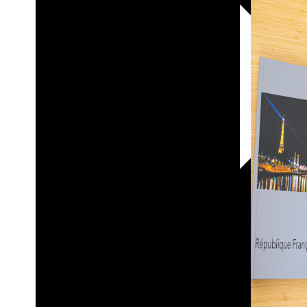
30х40
20х45
30х60
30х90
40х40
40х60
50х70
Пенокартон
Модульные
картины
ФотоПостеры
ФотоПодушки
Фотоcувениры
Значки
Коврик
для
мыши
Кружки
Новогодние
шары
Пазл
картонный
Тарелки
Магниты
Пазлы