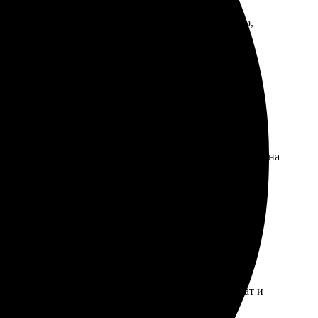
ружать фотографии. В процессе заказа все понятно,
з. В итоге получила шикарный альбом. Качество печати на
ния. Онлайн-конструктор удобный, выбрала формат и
аковано. Фотокнига смотрится просто шикарно!