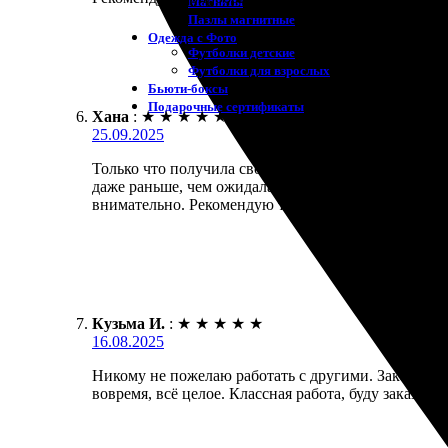
Магниты
Пазлы магнитные
Одежда с Фото
Футболки детские
Футболки для взрослых
Бьюти-боксы
Подарочные сертификаты
Хана
:
★
★
★
★
★
25.09.2025
Только что получила свою фотокнигу, в восторге!
даже раньше, чем ожидала. Качество печати на вы
внимательно. Рекомендую тем, кто хочет сохранит
Кузьма И.
:
★
★
★
★
★
16.08.2025
Никому не пожелаю работать с другими. Заказал фо
вовремя, всё целое. Классная работа, буду заказыва