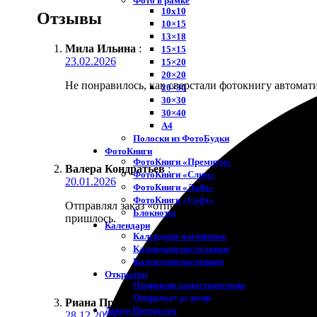
Фото в рамке
10х10
Отзывы
10×15
13×18
Мила Ильина
:
15×15
23.02.2026
15×20
20×20
Не понравилось, как сверстали фотокнигу автоматич
20×30
30×30
30×40
A4
Полоски из ФотоБудки
ФотоКниги
ФотоКниги «Премиум»
Валера Кондратьев
:
ФотоКниги «Слим»
20.01.2026
ФотоКниги «Лайт»
ФотоКниги «Софт»
Отправлял заказ «отправлю самостоятельно», чтобы
Блокноты
пришлось.
Календари
Календари магнитные
Календари настольные
Календари настенные
Открытки
Отправлю самостоятельно
Отправьте за меня
Риана Прошина
:
★
★
★
★
★
Декор Интерьера
28.12.2025