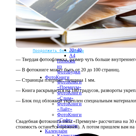
рамке
10х10
10×15
13×18
15×15
15×20
20×20
20×30
Не нашли Ваш город?
Мы доставляем по всему миру
30×30
30×40
Продолжить без города
A4
— Твердая фотообложка, размер чуть больше внутреннег
Полоски
из
— В фотокниге может быть от 20 до 100 страниц.
ФотоБудки
ФотоКниги
— Страницы плотные, толщина 1 мм.
ФотоКниги
«Премиум»
— Книга раскрывается на 180 градусов, развороты укре
ФотоКниги
«Слим»
— Блок под обложкой укреплен специальным материалом
ФотоКниги
«Лайт»
ФотоКниги
«Софт»
Свадебная фотокнига типа «Премиум» рассчитана на 30 с
Блокноты
стоимость останется прежней). А потом пришлем вам на 
Календари
Календари