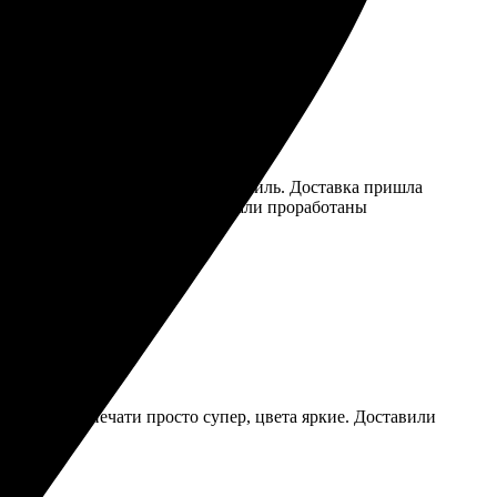
атировала фотографии, выбрала стиль. Доставка пришла
 толстые — впечатляет! Все детали проработаны
. Качество печати просто супер, цвета яркие. Доставили