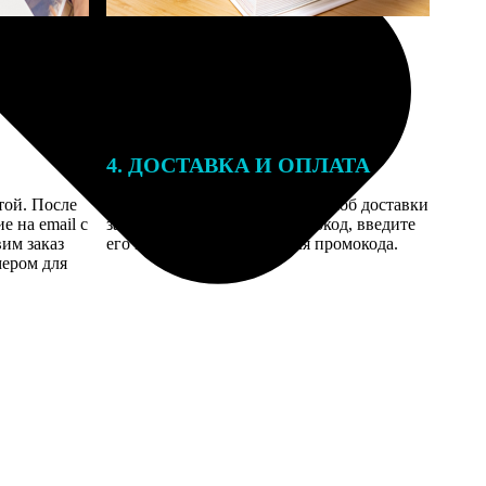
4. ДОСТАВКА И ОПЛАТА
той. После
Введите адрес и выберите способ доставки
 на email с
заказа. Если у вас есть промокод, введите
вим заказ
его в специальное поле для промокода.
мером для