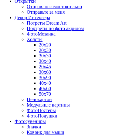
Открытки
Отправлю самостоятельно
Отправьте за меня
Декор Интерьера
Потреты Dream Art
Портреты по фото акрилом
ФотоМозаика
Холсты
20х20
20х30
30х30
30х40
20х45
30х60
30х90
40х40
40х60
50х70
Пенокартон
Модульные картины
ФотоПостеры
ФотоПодушки
Фотоcувениры
Значки
Коврик для мыши