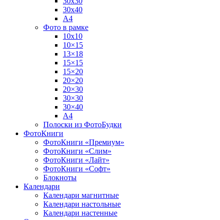
30х30
30х40
А4
Фото в рамке
10х10
10×15
13×18
15×15
15×20
20×20
20×30
30×30
30×40
A4
Полоски из ФотоБудки
ФотоКниги
ФотоКниги «Премиум»
ФотоКниги «Слим»
ФотоКниги «Лайт»
ФотоКниги «Софт»
Блокноты
Календари
Календари магнитные
Календари настольные
Календари настенные