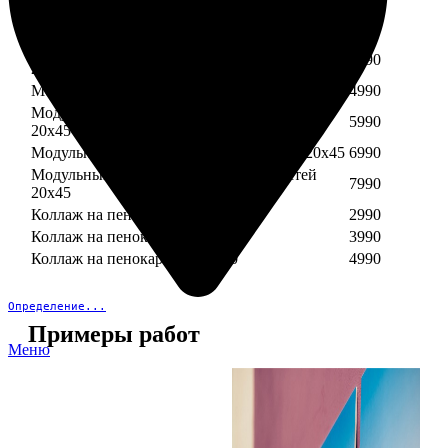
Модульный пенокартон из трех частей 30х40
3890
Модульный пенокартон из трех частей 20х45
2990
Модульный пенокартон из четырех частей
3990
20х45
Модульный пенокартон из пяти частей 20х45
4990
Модульный пенокартон из шести частей
5990
20х45
Модульный пенокартон из семи частей 20х45
6990
Модульный пенокартон из восьми частей
7990
20х45
Коллаж на пенокартоне 30х30
2990
Коллаж на пенокартоне 30х60
3990
Коллаж на пенокартоне 30х90
4990
Определение...
Примеры работ
Меню