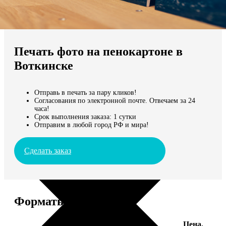
Не нашли Ваш город?
Мы доставляем по всему миру
Печать фото на пенокартоне в
Продолжить без города
Воткинске
Отправь в печать за пару кликов!
Согласования по электронной почте. Отвечаем за 24
часа!
Срок выполнения заказа: 1 сутки
Отправим в любой город РФ и мира!
Сделать заказ
Форматы и цены
Цена,