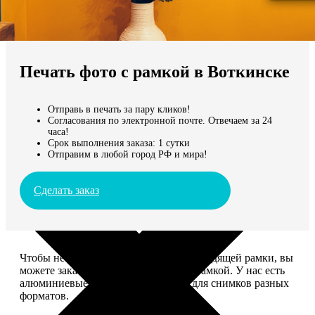
Не нашли Ваш город?
Мы доставляем по всему миру
Печать фото с рамкой в Воткинске
Продолжить без города
Отправь в печать за пару кликов!
Согласования по электронной почте. Отвечаем за 24
часа!
Срок выполнения заказа: 1 сутки
Отправим в любой город РФ и мира!
Сделать заказ
Чтобы не тратить время на поиск подходящей рамки, вы
можете заказать печать фото сразу с рамкой. У нас есть
алюминиевые и деревянные рамки для снимков разных
форматов.