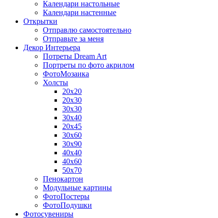
Календари настольные
Календари настенные
Открытки
Отправлю самостоятельно
Отправьте за меня
Декор Интерьера
Потреты Dream Art
Портреты по фото акрилом
ФотоМозаика
Холсты
20х20
20х30
30х30
30х40
20х45
30х60
30х90
40х40
40х60
50х70
Пенокартон
Модульные картины
ФотоПостеры
ФотоПодушки
Фотоcувениры