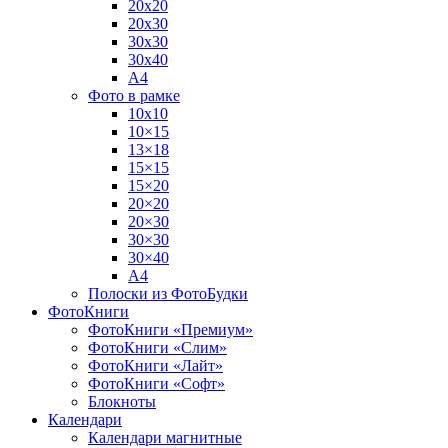
20х20
20х30
30х30
30х40
А4
Фото в рамке
10х10
10×15
13×18
15×15
15×20
20×20
20×30
30×30
30×40
A4
Полоски из ФотоБудки
ФотоКниги
ФотоКниги «Премиум»
ФотоКниги «Слим»
ФотоКниги «Лайт»
ФотоКниги «Софт»
Блокноты
Календари
Календари магнитные