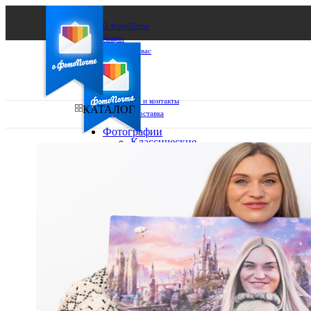
О ФотоПочте
Акции
Сделаем за вас
Бизнесу
FAQ
Франшиза
Поддержка и контакты
КАТАЛОГ
Оплата и доставка
Фотографии
Классические
фото
Ваш город:
10х10
10х15
Ваш регион доставки
13х18
15х15
Выберите из списка:
15х20
20х20
20х30
30х30
30х40
А4
Фото
в