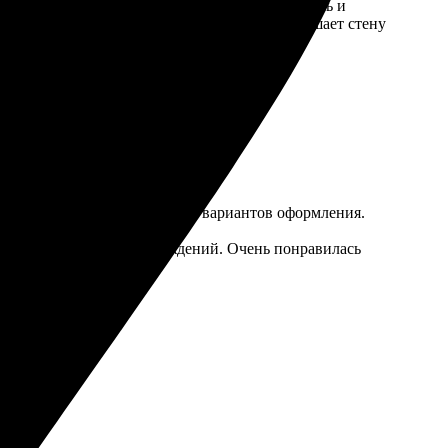
, оформила заказ и ждала. Оперативно связались и
ие, детали проработаны отлично. Теперь украшает стену
 хочет сохранить свои воспоминания.
обный интерфейс сайта, много вариантов оформления.
ак что доехала без повреждений. Очень понравилась