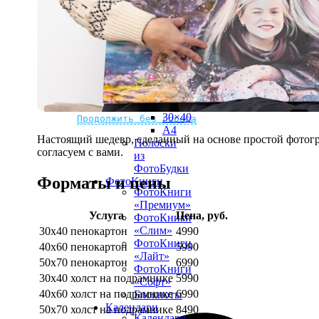
рамке
10х10
10×15
13×18
15×15
15×20
20×20
20×30
Не нашли Ваш город?
Мы доставляем по всему миру
30×30
30×40
Продолжить без города
A4
Настоящий шедевр, сделанный на основе простой фотогр
Полоски
согласуем с вами.
из
ФотоБудки
Форматы и цены
ФотоКниги
ФотоКниги
«Премиум»
Услуга
Цена, руб.
ФотоКниги
«Слим»
30х40 пенокартон
4990
ФотоКниги
40х60 пенокартон
5990
«Лайт»
50х70 пенокартон
6990
ФотоКниги
30х40 холст на подрамнике
5990
«Софт»
40х60 холст на подрамнике
6990
Блокноты
Календари
50х70 холст на подрамнике
8490
Календари