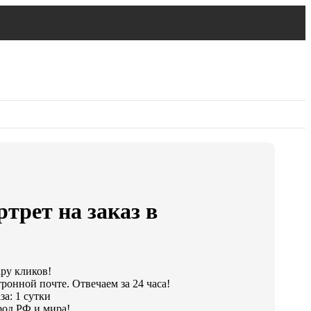
ртрет на заказ в
ару кликов!
ронной почте. Отвечаем за 24 часа!
а: 1 сутки
од РФ и мира!