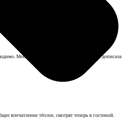
димо. Менять не стала, просто август от руки дописала
бщее впечатление тёплое, смотрят теперь в гостиной.