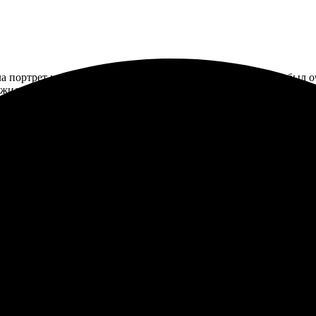
портрет на заказ, и осталась в полном восторге! Процесс был о
жил варианты. Работа выполнена на высшем уровне, все цвета я
шел ожидания, радуюсь результату! Рекомендую всем, кто мечтае
. Вежливый персонал, быстрое выполнение. Результат превзошел