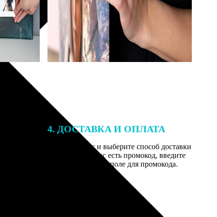
4. ДОСТАВКА И ОПЛАТА
той. После
Введите адрес и выберите способ доставки
 на email с
заказа. Если у вас есть промокод, введите
вим заказ
его в специальное поле для промокода.
мером для