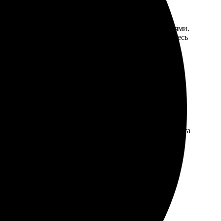
 огромный. Поддержка помогла определиться с деталями.
щенные. Доставка прошла без задержек и изъянов. Весь
. Сначала выбрала стиль, затем отправила фото. Работа
й квартире! Рекомендую всем!