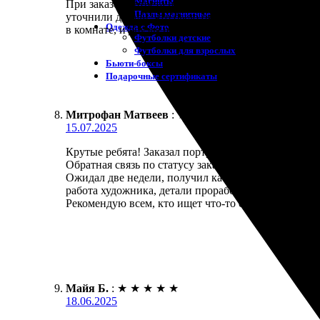
Магниты
При заказе портрета на холсте осталась в полном 
Пазлы магнитные
уточнили детали, что было очень приятно. Получил
Одежда с Фото
в комнате, и друзья постоянно спрашивают, где де
Футболки детские
Футболки для взрослых
Бьюти-боксы
Подарочные сертификаты
Митрофан Матвеев
:
★
★
★
★
★
15.07.2025
Крутые ребята! Заказал портрет и остался в восто
Обратная связь по статусу заказа была на высшем у
Ожидал две недели, получил качественную работу.
работа художника, детали проработаны, эмоции пе
Рекомендую всем, кто ищет что-то особенное для д
Майя Б.
:
★
★
★
★
★
18.06.2025