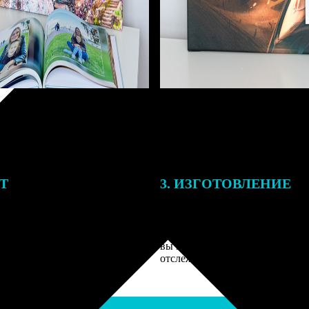
ЕТ
3. ИЗГОТОВЛЕНИЕ
подготовки заказа к печати
Оплатите заказ банковской кар
алисты могут связаться с Вами
оплаты получите подтверждение
му телефону или email для
описанием заказа. Когда отпра
я деталей.
вы получите письмо с трек-но
отслеживания.