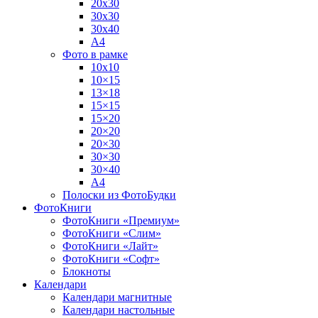
20х30
30х30
30х40
А4
Фото в рамке
10х10
10×15
13×18
15×15
15×20
20×20
20×30
30×30
30×40
A4
Полоски из ФотоБудки
ФотоКниги
ФотоКниги «Премиум»
ФотоКниги «Слим»
ФотоКниги «Лайт»
ФотоКниги «Софт»
Блокноты
Календари
Календари магнитные
Календари настольные