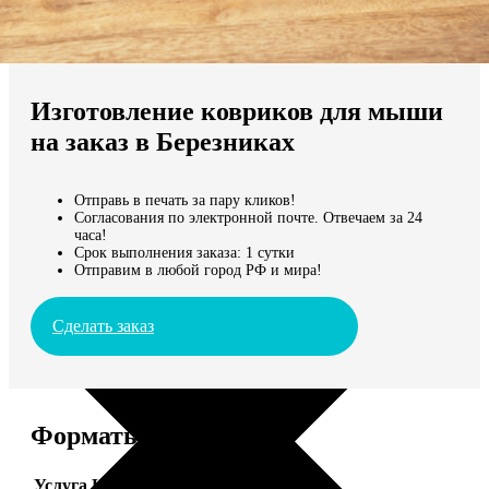
Не нашли Ваш город?
Мы доставляем по всему миру
Изготовление ковриков для мыши
Продолжить без города
на заказ в Березниках
Отправь в печать за пару кликов!
Согласования по электронной почте. Отвечаем за 24
часа!
Срок выполнения заказа: 1 сутки
Отправим в любой город РФ и мира!
Сделать заказ
Форматы и цены
Услуга
Цена, руб.