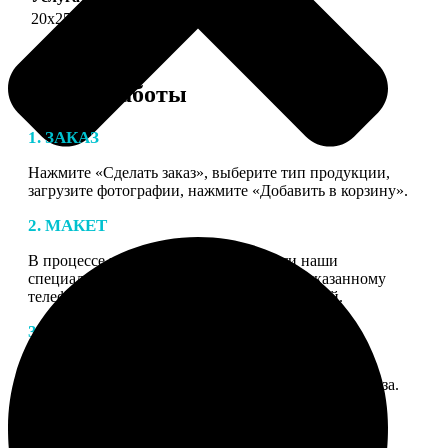
20х25
690
Этапы работы
1. ЗАКАЗ
Нажмите «Сделать заказ», выберите тип продукции,
загрузите фотографии, нажмите «Добавить в корзину».
2. МАКЕТ
В процессе подготовки заказа к печати наши
специалисты могут связаться с Вами по указанному
телефону или email для согласования деталей.
3. ИЗГОТОВЛЕНИЕ
Оплатите заказ банковской картой. После оплаты
получите подтверждение на email с описанием заказа.
Когда отправим заказ вы получите письмо с трек-
номером для отслеживания.