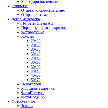
Календари настенные
Открытки
Отправлю самостоятельно
Отправьте за меня
Декор Интерьера
Потреты Dream Art
Портреты по фото акрилом
ФотоМозаика
Холсты
20х20
20х30
30х30
30х40
20х45
30х60
30х90
40х40
40х60
50х70
Пенокартон
Модульные картины
ФотоПостеры
ФотоПодушки
Фотоcувениры
Значки