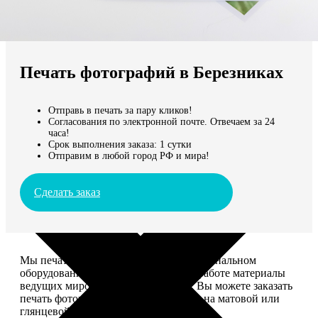
Не нашли Ваш город?
Мы доставляем по всему миру
Печать фотографий в Березниках
Продолжить без города
Отправь в печать за пару кликов!
Согласования по электронной почте. Отвечаем за 24
часа!
Срок выполнения заказа: 1 сутки
Отправим в любой город РФ и мира!
Сделать заказ
Мы печатаем фотографии на профессиональном
оборудовании Noritsu, используем в работе материалы
ведущих мировых производителей. Вы можете заказать
печать фотографий разных форматов на матовой или
глянцевой фотобумаге.