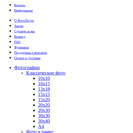
Каталог
Информация
О ФотоПочте
Акции
Сделаем за вас
Бизнесу
FAQ
Франшиза
Поддержка и контакты
Оплата и доставка
Фотографии
Классические фото
10х10
10х15
13х18
15х15
15х20
20х20
20х30
30х30
30х40
А4
Фото в рамке