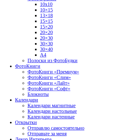
10х10
10×15
13×18
15×15
15×20
20×20
20×30
30×30
30×40
A4
Полоски из ФотоБудки
ФотоКниги
ФотоКниги «Премиум»
ФотоКниги «Слим»
ФотоКниги «Лайт»
ФотоКниги «Софт»
Блокноты
Календари
Календари магнитные
Календари настольные
Календари настенные
Открытки
Отправлю самостоятельно
Отправьте за меня
Декор Интерьера