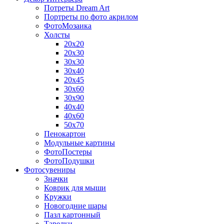
Потреты Dream Art
Портреты по фото акрилом
ФотоМозаика
Холсты
20х20
20х30
30х30
30х40
20х45
30х60
30х90
40х40
40х60
50х70
Пенокартон
Модульные картины
ФотоПостеры
ФотоПодушки
Фотоcувениры
Значки
Коврик для мыши
Кружки
Новогодние шары
Пазл картонный
Тарелки