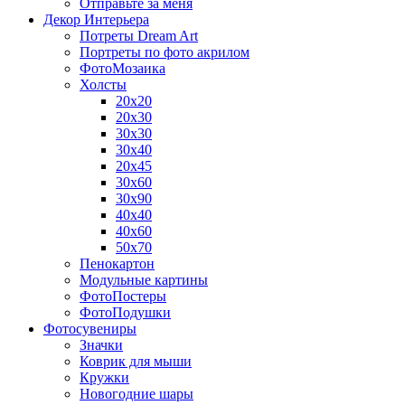
Отправьте за меня
Декор Интерьера
Потреты Dream Art
Портреты по фото акрилом
ФотоМозаика
Холсты
20х20
20х30
30х30
30х40
20х45
30х60
30х90
40х40
40х60
50х70
Пенокартон
Модульные картины
ФотоПостеры
ФотоПодушки
Фотоcувениры
Значки
Коврик для мыши
Кружки
Новогодние шары