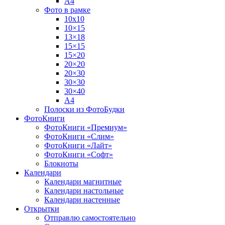
А4
Фото в рамке
10х10
10×15
13×18
15×15
15×20
20×20
20×30
30×30
30×40
A4
Полоски из ФотоБудки
ФотоКниги
ФотоКниги «Премиум»
ФотоКниги «Слим»
ФотоКниги «Лайт»
ФотоКниги «Софт»
Блокноты
Календари
Календари магнитные
Календари настольные
Календари настенные
Открытки
Отправлю самостоятельно