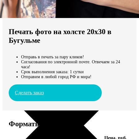
Не нашли Ваш город?
Мы доставляем по всему миру
Печать фото на холсте 20х30 в
Продолжить без города
Бугульме
Отправь в печать за пару кликов!
Согласования по электронной почте. Отвечаем за 24
часа!
Срок выполнения заказа: 1 сутки
Отправим в любой город РФ и мира!
Сделать заказ
Форматы и цены
Услуга
Цена, руб.