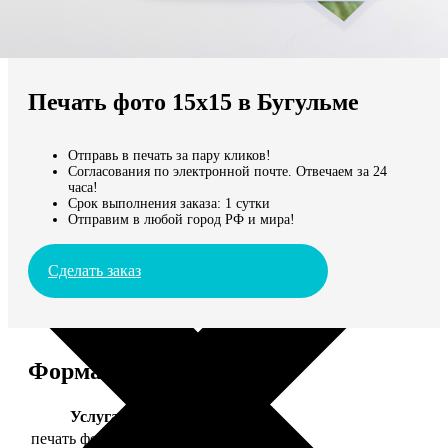
Не нашли Ваш город?
Мы доставляем по всему миру
Печать фото 15х15 в Бугульме
Продолжить без города
Отправь в печать за пару кликов!
Согласования по электронной почте. Отвечаем за 24
часа!
Срок выполнения заказа: 1 сутки
Отправим в любой город РФ и мира!
Сделать заказ
Форматы и цены
Услуга
Цена, руб.
печать фото 15х15
43