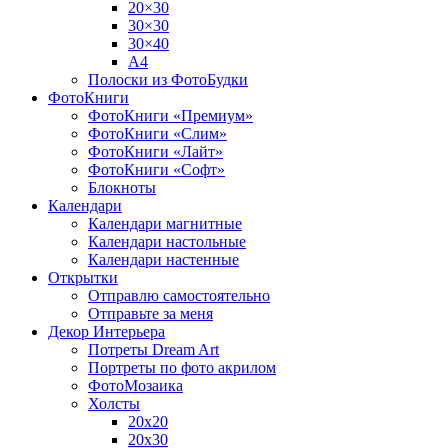
20×30
30×30
30×40
A4
Полоски из ФотоБудки
ФотоКниги
ФотоКниги «Премиум»
ФотоКниги «Слим»
ФотоКниги «Лайт»
ФотоКниги «Софт»
Блокноты
Календари
Календари магнитные
Календари настольные
Календари настенные
Открытки
Отправлю самостоятельно
Отправьте за меня
Декор Интерьера
Потреты Dream Art
Портреты по фото акрилом
ФотоМозаика
Холсты
20х20
20х30