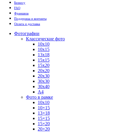
Бизнесу
FAQ
Франшиза
Поддержка и контакты
Оплата и доставка
Фотографии
Классические фото
10х10
10х15
13х18
15х15
15х20
20х20
20х30
30х30
30х40
А4
Фото в рамке
10х10
10×15
13×18
15×15
15×20
20×20