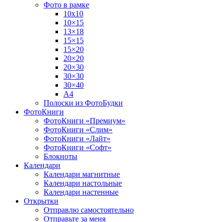
Фото в рамке
10х10
10×15
13×18
15×15
15×20
20×20
20×30
30×30
30×40
A4
Полоски из ФотоБудки
ФотоКниги
ФотоКниги «Премиум»
ФотоКниги «Слим»
ФотоКниги «Лайт»
ФотоКниги «Софт»
Блокноты
Календари
Календари магнитные
Календари настольные
Календари настенные
Открытки
Отправлю самостоятельно
Отправьте за меня