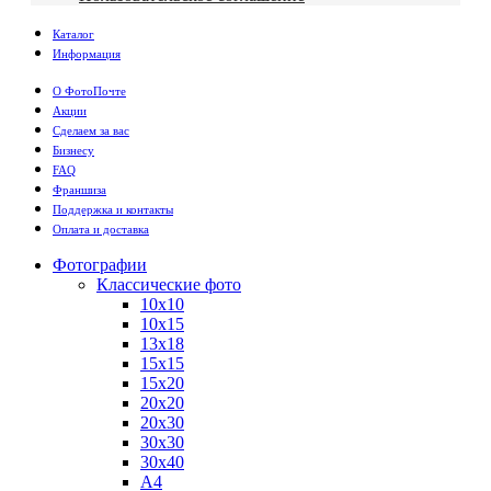
Каталог
Информация
О ФотоПочте
Акции
Сделаем за вас
Бизнесу
FAQ
Франшиза
Поддержка и контакты
Оплата и доставка
Фотографии
Классические фото
10х10
10х15
13х18
15х15
15х20
20х20
20х30
30х30
30х40
А4