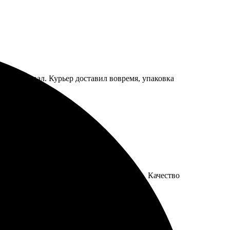
тат порадовал. Курьер доставил вовремя, упаковка
ней получил шикарную картину на холсте. Качество