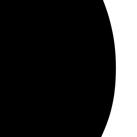
алов порадовал. Ждал не долго, результат радует.
казал, и не пожалел. Рекомендую!
ыбрал размер. Доставили быстро, картинка выглядит