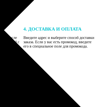
4. ДОСТАВКА И ОПЛАТА
той. После
Введите адрес и выберите способ доставки
 на email с
заказа. Если у вас есть промокод, введите
вим заказ
его в специальное поле для промокода.
мером для