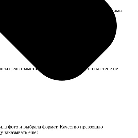
подтверждение о невручении. Это меня и оставило с ними
шла с едва заметной царапиной по краю, но на стене не
зила фото и выбрала формат. Качество превзошло
у заказывать еще!