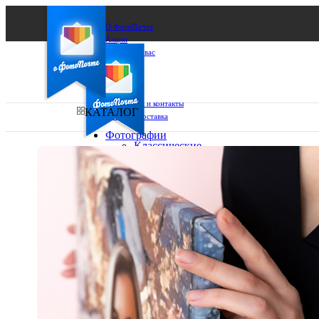
О ФотоПочте
Акции
Сделаем за вас
Бизнесу
FAQ
Франшиза
Поддержка и контакты
КАТАЛОГ
Оплата и доставка
Фотографии
Классические
фото
Ваш город:
10х10
10х15
Ваш регион доставки
13х18
15х15
Выберите из списка:
15х20
20х20
20х30
30х30
30х40
А4
Фото
в