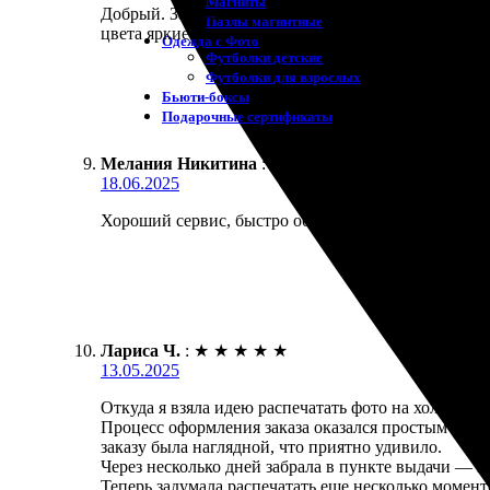
Магниты
Добрый. Заказала печать на холсте. Процесс очень 
Пазлы магнитные
цвета яркие. Очень довольна результатом!
Одежда с Фото
Футболки детские
Футболки для взрослых
Бьюти-боксы
Подарочные сертификаты
Мелания Никитина
:
★
★
★
★
★
18.06.2025
Хороший сервис, быстро обработали мой заказ. Кач
Лариса Ч.
:
★
★
★
★
★
13.05.2025
Откуда я взяла идею распечатать фото на холсте? О
Процесс оформления заказа оказался простым и бы
заказу была наглядной, что приятно удивило.
Через несколько дней забрала в пункте выдачи — ка
Теперь задумала распечатать еще несколько момен