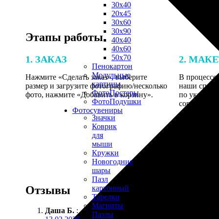
30х40
20х45
30х60
30х90
Этапы работы
40х40
40х60
50х70
1. ЗАКАЗ
2. МАК
Пенокартон
Модульные
Нажмите «Сделать заказ», выберите
В процессе 
картины
размер и загрузите фотографию/несколько
наши специ
ФотоПостеры
фото, нажмите «Добавить в корзину».
по указанно
ФотоПодушки
согласовани
Фотоcувениры
Значки
Коврик
для
мыши
Кружки
Новогодние
шары
Пазл
Отзывы
картонный
Тарелки
Магниты
Даша Б.
:
Пазлы