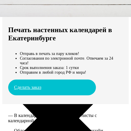
Не нашли Ваш город?
Мы доставляем по всему миру
Печать настенных календарей в
Продолжить без города
Екатеринбурге
Отправь в печать за пару кликов!
Согласования по электронной почте. Отвечаем за 24
часа!
Срок выполнения заказа: 1 сутки
Отправим в любой город РФ и мира!
Сделать заказ
— В календаре 13 листов: обложка+листы с
календарной сеткой.
— Обложка для календаря стандартная, дизайн