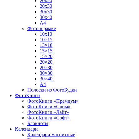
20х20
20х30
30х30
30х40
А4
Фото в рамке
10х10
10×15
13×18
15×15
15×20
20×20
20×30
30×30
30×40
A4
Полоски из ФотоБудки
ФотоКниги
ФотоКниги «Премиум»
ФотоКниги «Слим»
ФотоКниги «Лайт»
ФотоКниги «Софт»
Блокноты
Календари
Календари магнитные