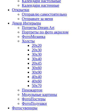
Календари настольные
Календари настенные
Открытки
Отправлю самостоятельно
Отправьте за меня
Декор Интерьера
Потреты Dream Art
Портреты по фото акрилом
ФотоМозаика
Холсты
20х20
20х30
30х30
30х40
20х45
30х60
30х90
40х40
40х60
50х70
Пенокартон
Модульные картины
ФотоПостеры
ФотоПодушки
Фотоcувениры