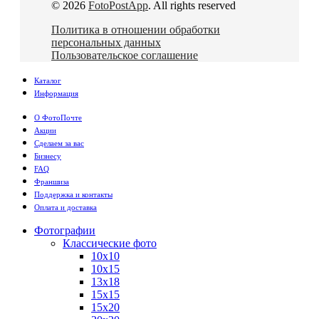
© 2026
FotoPostApp
. All rights reserved
Политика в отношении обработки
персональных данных
Пользовательское соглашение
Каталог
Информация
О ФотоПочте
Акции
Сделаем за вас
Бизнесу
FAQ
Франшиза
Поддержка и контакты
Оплата и доставка
Фотографии
Классические фото
10х10
10х15
13х18
15х15
15х20