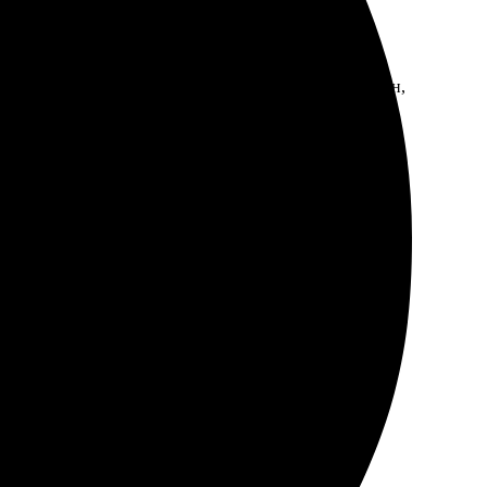
тографии и оформила заказ. Сайт интуитивно понятен,
 стильно и аккуратно. Доставка прошла быстро,
сайте, выбрала размеры и оформление. Всё сделали
Доставка тоже не подвела. Вот теперь радуюсь своему