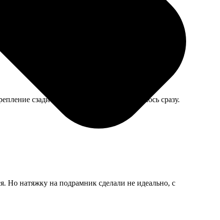
епление сзади не очень удобное, перекосилось сразу.
я. Но натяжку на подрамник сделали не идеально, с