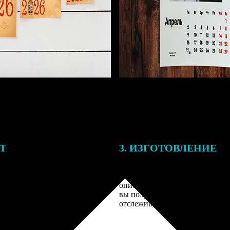
ЕТ
3. ИЗГОТОВЛЕНИЕ
подготовки заказа к печати
Оплатите заказ банковской кар
алисты могут связаться с Вами
оплаты получите подтверждение
му телефону или email для
описанием заказа. Когда отпра
я деталей.
вы получите письмо с трек-но
отслеживания.