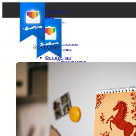
О ФотоПочте
Акции
Сделаем за вас
Бизнесу
FAQ
Франшиза
Поддержка и контакты
КАТАЛОГ
Оплата и доставка
Фотографии
Классические
фото
Ваш город:
10х10
10х15
Ваш регион доставки
13х18
15х15
Выберите из списка:
15х20
20х20
20х30
30х30
30х40
А4
Фото
в