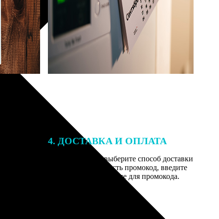
4. ДОСТАВКА И ОПЛАТА
той. После
Введите адрес и выберите способ доставки
 на email с
заказа. Если у вас есть промокод, введите
вим заказ
его в специальное поле для промокода.
мером для