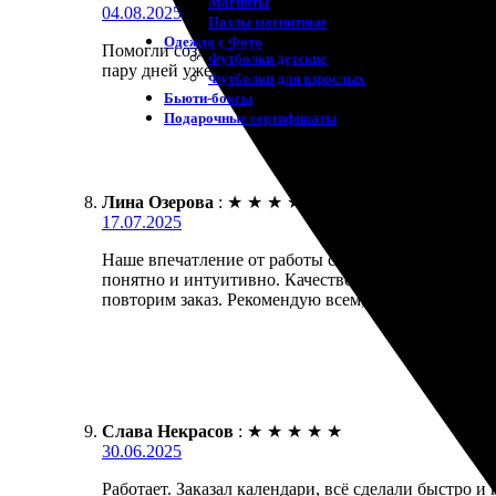
Магниты
04.08.2025
Пазлы магнитные
Одежда с Фото
Помогли создать классные магнитные календари. Оч
Футболки детские
пару дней уже забрала. Качество печати отличное, 
Футболки для взрослых
Бьюти-боксы
Подарочные сертификаты
Лина Озерова
:
★
★
★
★
★
17.07.2025
Наше впечатление от работы с сервисом очень пол
понятно и интуитивно. Качество печати порадовал
повторим заказ. Рекомендую всем, кто хочет получ
Слава Некрасов
:
★
★
★
★
★
30.06.2025
Работает. Заказал календари, всё сделали быстро 