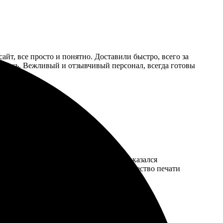
йт, все просто и понятно. Доставили быстро, всего за
ялось. Вежливый и отзывчивый персонал, всегда готовы
на сайт. Процесс оформления заказа оказался
шли гораздо раньше, чем ожидала. Качество печати
но буду заказывать ещё!