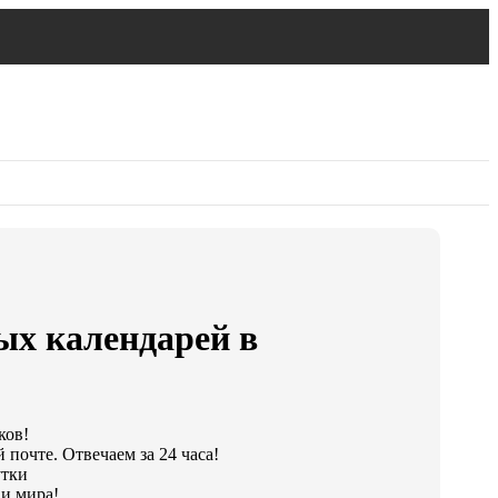
ых календарей в
ков!
 почте. Отвечаем за 24 часа!
утки
и мира!