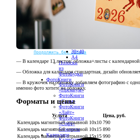
рамке
10х10
10×15
13×18
15×15
15×20
20×20
20×30
Не нашли Ваш город?
Мы доставляем по всему миру
30×30
30×40
Продолжить без города
A4
— В календаре 13 листов: обложка+листы с календарной 
Полоски
из
— Обложка для календаря стандартная, дизайн обновляе
ФотоБудки
ФотоКниги
— В кружочек на обложку добавляем фотографию с одной
ФотоКниги
именно фото хотите на обложку.
«Премиум»
ФотоКниги
Форматы и цены
«Слим»
ФотоКниги
«Лайт»
Услуга
Цена, руб.
ФотоКниги
Календарь магнитный отрывной 10x10
790
«Софт»
Календарь магнитный отрывной 10x15
890
Блокноты
Календари
Календарь магнитный отрывной 15x15
990
Календари