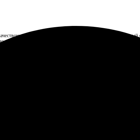
еством — яркие, четкие изображения. Заказала через удобный са
о выбрать под любые вкусы. Упакованы отлично, ничего не пом
личной идеей. Сначала выбрала фотографии, затем загрузила их 
роки исполнения меня приятно удивили, готовые календари при
о работает такая компания, где всё сделано на совесть. Обязатель