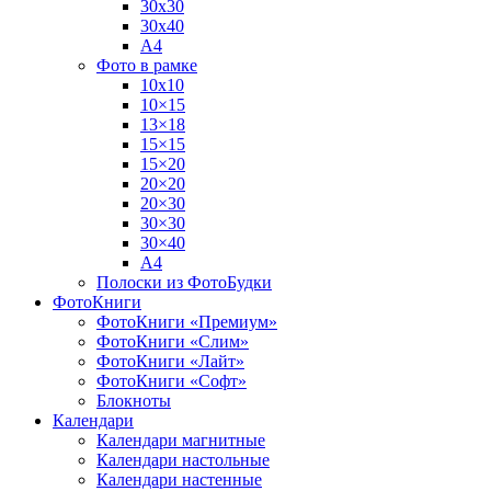
30х30
30х40
А4
Фото в рамке
10х10
10×15
13×18
15×15
15×20
20×20
20×30
30×30
30×40
A4
Полоски из ФотоБудки
ФотоКниги
ФотоКниги «Премиум»
ФотоКниги «Слим»
ФотоКниги «Лайт»
ФотоКниги «Софт»
Блокноты
Календари
Календари магнитные
Календари настольные
Календари настенные