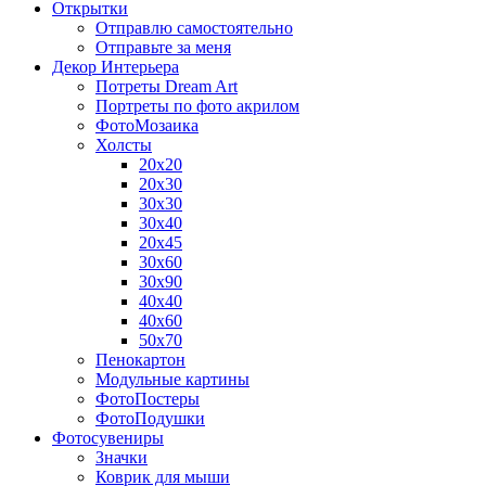
Открытки
Отправлю самостоятельно
Отправьте за меня
Декор Интерьера
Потреты Dream Art
Портреты по фото акрилом
ФотоМозаика
Холсты
20х20
20х30
30х30
30х40
20х45
30х60
30х90
40х40
40х60
50х70
Пенокартон
Модульные картины
ФотоПостеры
ФотоПодушки
Фотоcувениры
Значки
Коврик для мыши