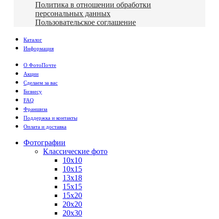
Политика в отношении обработки
персональных данных
Пользовательское соглашение
Каталог
Информация
О ФотоПочте
Акции
Сделаем за вас
Бизнесу
FAQ
Франшиза
Поддержка и контакты
Оплата и доставка
Фотографии
Классические фото
10х10
10х15
13х18
15х15
15х20
20х20
20х30