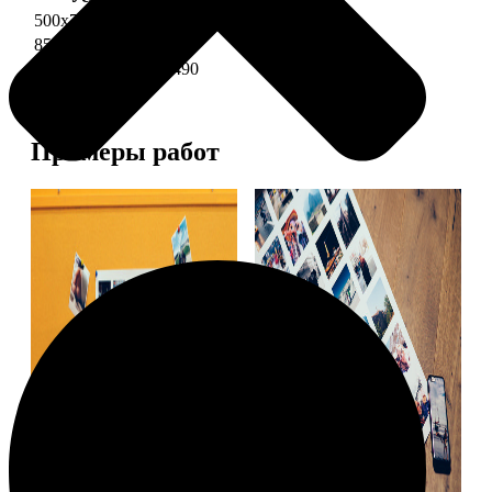
500х700 глянец
2490
850х600 глянец
3490
1200х850 глянец
5490
Примеры работ