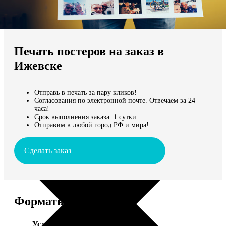
Не нашли Ваш город?
Мы доставляем по всему миру
Печать постеров на заказ в
Продолжить без города
Ижевске
Отправь в печать за пару кликов!
Согласования по электронной почте. Отвечаем за 24
часа!
Срок выполнения заказа: 1 сутки
Отправим в любой город РФ и мира!
Сделать заказ
Форматы и цены
Услуга
Цена, руб.