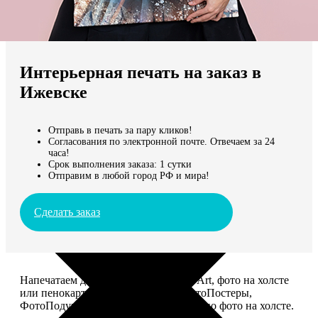
Не нашли Ваш город?
Мы доставляем по всему миру
Интерьерная печать на заказ в
Продолжить без города
Ижевске
Отправь в печать за пару кликов!
Согласования по электронной почте. Отвечаем за 24
часа!
Срок выполнения заказа: 1 сутки
Отправим в любой город РФ и мира!
Сделать заказ
Напечатаем для вас картины Dream-Art, фото на холсте
или пенокартоне, ФотоМозаику, ФотоПостеры,
ФотоПодушки или напишем портрет по фото на холсте.