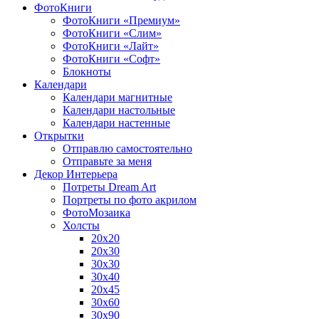
ФотоКниги
ФотоКниги «Премиум»
ФотоКниги «Слим»
ФотоКниги «Лайт»
ФотоКниги «Софт»
Блокноты
Календари
Календари магнитные
Календари настольные
Календари настенные
Открытки
Отправлю самостоятельно
Отправьте за меня
Декор Интерьера
Потреты Dream Art
Портреты по фото акрилом
ФотоМозаика
Холсты
20х20
20х30
30х30
30х40
20х45
30х60
30х90