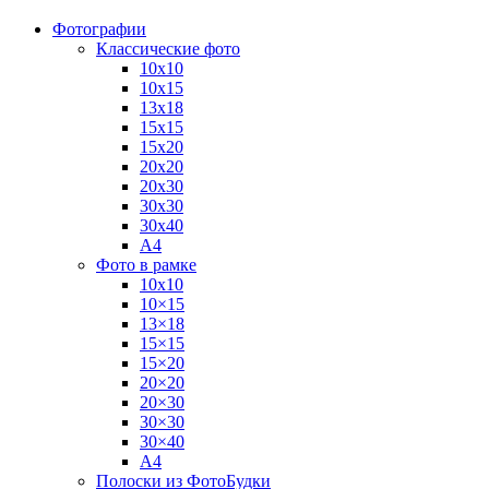
Фотографии
Классические фото
10х10
10х15
13х18
15х15
15х20
20х20
20х30
30х30
30х40
А4
Фото в рамке
10х10
10×15
13×18
15×15
15×20
20×20
20×30
30×30
30×40
A4
Полоски из ФотоБудки