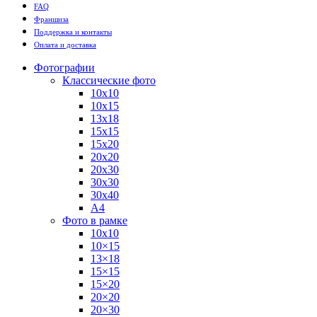
FAQ
Франшиза
Поддержка и контакты
Оплата и доставка
Фотографии
Классические фото
10х10
10х15
13х18
15х15
15х20
20х20
20х30
30х30
30х40
А4
Фото в рамке
10х10
10×15
13×18
15×15
15×20
20×20
20×30