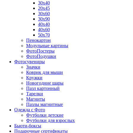
30х40
20х45
30х60
30х90
40х40
40х60
50х70
Пенокартон
Модульные картины
ФотоПостеры
ФотоПодушки
Фотоcувениры
Значки
Коврик для мыши
Кружки
Новогодние шары
Пазл картонный
Тарелки
Магниты
Пазлы магнитные
Одежда с Фото
Футболки детские
Футболки для взрослых
Бьюти-боксы
Подарочные сертификаты