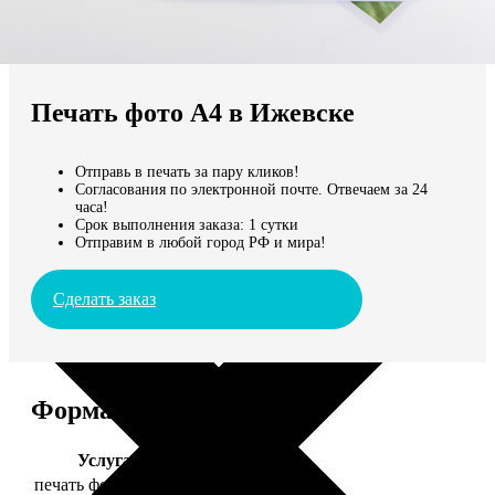
Не нашли Ваш город?
Мы доставляем по всему миру
Печать фото А4 в Ижевске
Продолжить без города
Отправь в печать за пару кликов!
Согласования по электронной почте. Отвечаем за 24
часа!
Срок выполнения заказа: 1 сутки
Отправим в любой город РФ и мира!
Сделать заказ
Форматы и цены
Услуга
Цена, руб.
печать фото 20х30
129