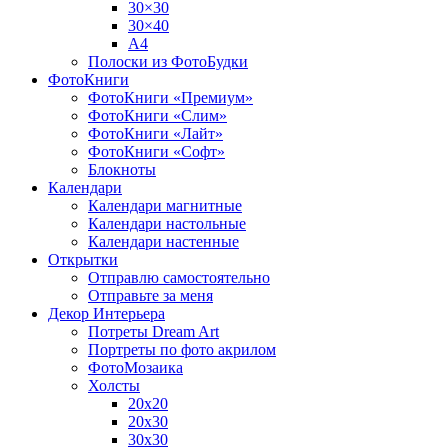
30×30
30×40
A4
Полоски из ФотоБудки
ФотоКниги
ФотоКниги «Премиум»
ФотоКниги «Слим»
ФотоКниги «Лайт»
ФотоКниги «Софт»
Блокноты
Календари
Календари магнитные
Календари настольные
Календари настенные
Открытки
Отправлю самостоятельно
Отправьте за меня
Декор Интерьера
Потреты Dream Art
Портреты по фото акрилом
ФотоМозаика
Холсты
20х20
20х30
30х30