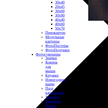
30х40
20х45
30х60
30х90
40х40
40х60
50х70
Пенокартон
Модульные
картины
ФотоПостеры
ФотоПодушки
Фотоcувениры
Значки
Коврик
для
мыши
Кружки
Новогодние
шары
Пазл
картонный
Тарелки
Магниты
Пазлы