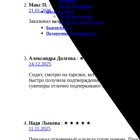
Магниты
Макс П.
:
Пазлы магнитные
21.01.2026
Одежда с Фото
Футболки детские
Заказывал календарь настенный с детскими фото. 
Футболки для взрослых
Бьюти-боксы
Подарочные сертификаты
Александра Долгова
:
★
★
★
★
★
24.12.2025
Сидит, смотрю на тарелки, которые заказала. Качес
быстро получила подтверждение. Сотрудники операт
сувениры отлично подчеркивают атмосферу дома.
Надя Лыкова
:
★
★
★
★
★
11.11.2025
Персонал отзывчивый и всегда готов помочь. Проце