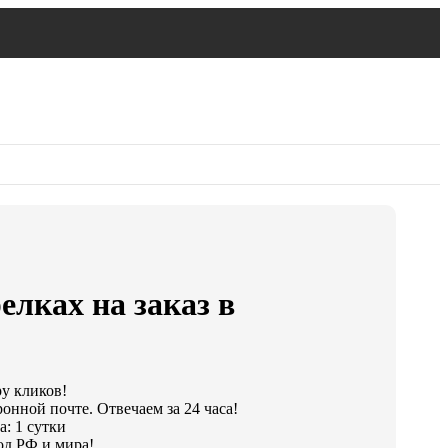
елках на заказ в
ру кликов!
онной почте. Отвечаем за 24 часа!
а: 1 сутки
од РФ и мира!