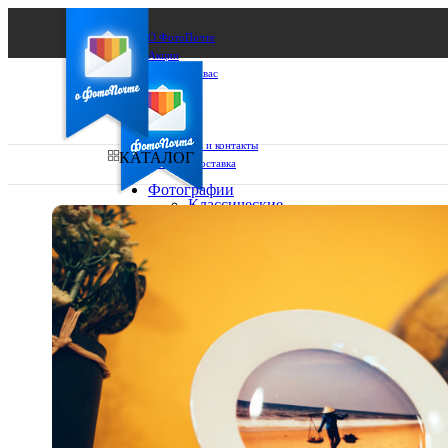
О ФотоПочте
Акции
Сделаем за вас
Бизнесу
FAQ
Франшиза
Поддержка и контакты
КАТАЛОГ
Оплата и доставка
Фотографии
Классические
фото
Ваш город:
10х10
10х15
Ваш регион доставки
13х18
15х15
Выберите из списка:
15х20
20х20
20х30
30х30
30х40
А4
Фото
в