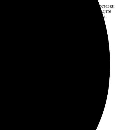
той. После
Введите адрес и выберите способ доставки
 на email с
заказа. Если у вас есть промокод, введите
вим заказ
его в специальное поле для промокода.
мером для
о, когда время поджимает.