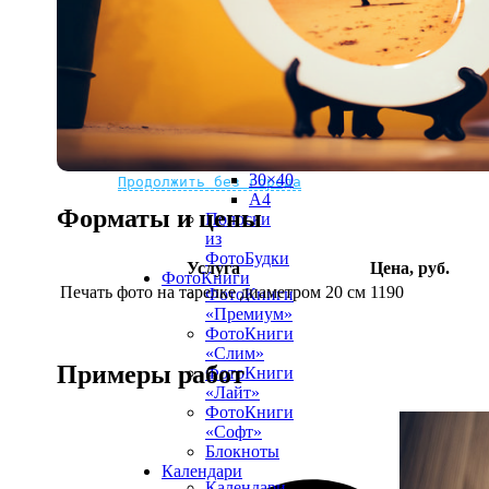
рамке
10х10
10×15
13×18
15×15
15×20
20×20
20×30
Не нашли Ваш город?
Мы доставляем по всему миру
30×30
30×40
Продолжить без города
A4
Форматы и цены
Полоски
из
ФотоБудки
Услуга
Цена, руб.
ФотоКниги
Печать фото на тарелке диаметром 20 см
1190
ФотоКниги
«Премиум»
ФотоКниги
«Слим»
Примеры работ
ФотоКниги
«Лайт»
ФотоКниги
«Софт»
Блокноты
Календари
Календари