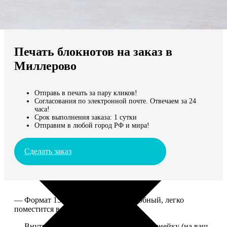
Не нашли Ваш город?
Мы доставляем по всему миру
Печать блокнотов на заказ в
Продолжить без города
Миллерово
Отправь в печать за пару кликов!
Согласования по электронной почте. Отвечаем за 24
часа!
Срок выполнения заказа: 1 сутки
Отправим в любой город РФ и мира!
Сделать заказ
— Формат 15*20. Компактный и удобный, легко
поместится в сумку или рюкзак.
— Внутри 100 страниц в клетку или в линейку (на ваш