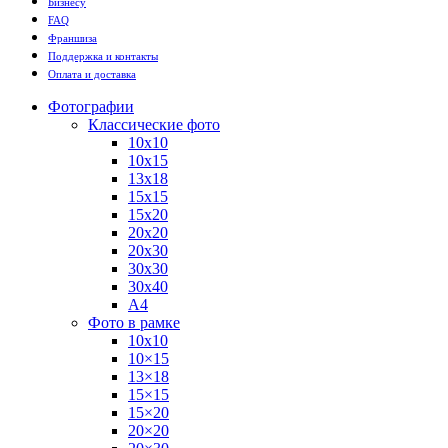
Бизнесу
FAQ
Франшиза
Поддержка и контакты
Оплата и доставка
Фотографии
Классические фото
10х10
10х15
13х18
15х15
15х20
20х20
20х30
30х30
30х40
А4
Фото в рамке
10х10
10×15
13×18
15×15
15×20
20×20