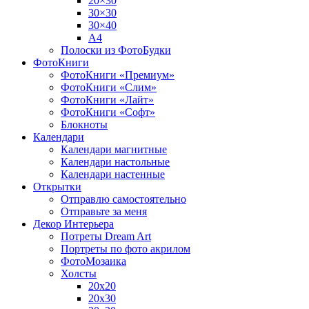
20×30
30×30
30×40
A4
Полоски из ФотоБудки
ФотоКниги
ФотоКниги «Премиум»
ФотоКниги «Слим»
ФотоКниги «Лайт»
ФотоКниги «Софт»
Блокноты
Календари
Календари магнитные
Календари настольные
Календари настенные
Открытки
Отправлю самостоятельно
Отправьте за меня
Декор Интерьера
Потреты Dream Art
Портреты по фото акрилом
ФотоМозаика
Холсты
20х20
20х30