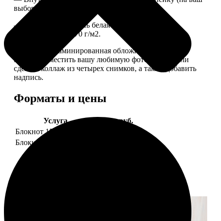
выбор), скрепленных сбоку скобой.
— Приятная на ощупь белая сатиновая бумага
плотностью 150-170 г/м2.
— Плотная ламинированная обложка. На обложке
можно разместить вашу любимую фотографию или
сделать коллаж из четырех снимков, а также добавить
надпись.
Форматы и цены
Услуга
Цена, руб.
Блокнот 15х20 клетка
990
Блокнот 15х20 линейка
990
Примеры работ