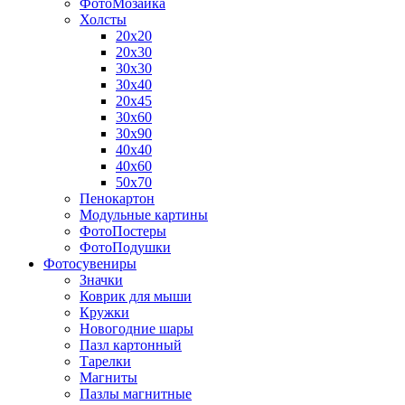
ФотоМозаика
Холсты
20х20
20х30
30х30
30х40
20х45
30х60
30х90
40х40
40х60
50х70
Пенокартон
Модульные картины
ФотоПостеры
ФотоПодушки
Фотоcувениры
Значки
Коврик для мыши
Кружки
Новогодние шары
Пазл картонный
Тарелки
Магниты
Пазлы магнитные