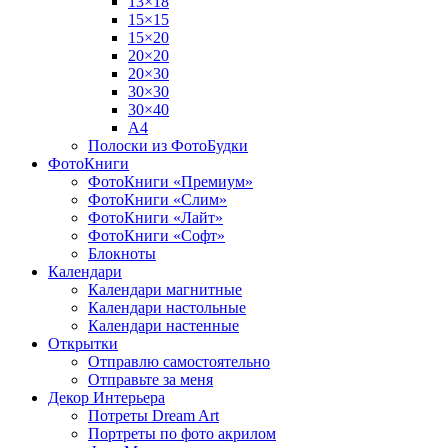
13×18
15×15
15×20
20×20
20×30
30×30
30×40
A4
Полоски из ФотоБудки
ФотоКниги
ФотоКниги «Премиум»
ФотоКниги «Слим»
ФотоКниги «Лайт»
ФотоКниги «Софт»
Блокноты
Календари
Календари магнитные
Календари настольные
Календари настенные
Открытки
Отправлю самостоятельно
Отправьте за меня
Декор Интерьера
Потреты Dream Art
Портреты по фото акрилом