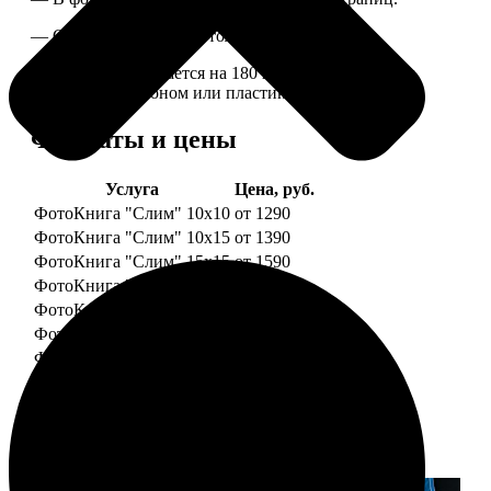
— Страницы плотные, толщина 1 мм.
— Книга раскрывается на 180 градусов, развороты
укреплены картоном или пластиком.
Форматы и цены
Услуга
Цена, руб.
ФотоКнига "Слим" 10x10
от 1290
ФотоКнига "Слим" 10x15
от 1390
ФотоКнига "Слим" 15x15
от 1590
ФотоКнига "Слим" 15x20
от 1890
ФотоКнига "Слим" 20x20
от 1990
ФотоКнига "Слим" 20x30
от 2490
ФотоКнига "Слим" 25x25
от 2990
Примеры работ