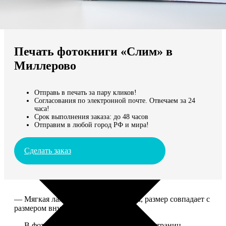
Не нашли Ваш город?
Мы доставляем по всему миру
Печать фотокниги «Слим» в
Продолжить без города
Миллерово
Отправь в печать за пару кликов!
Согласования по электронной почте. Отвечаем за 24
часа!
Срок выполнения заказа: до 48 часов
Отправим в любой город РФ и мира!
Сделать заказ
— Мягкая ламинированная обложка, размер совпадает с
размером внутреннего блока.
— В фотокниге может быть от 10 до 50 страниц.