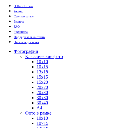
О ФотоПочте
Акции
Сделаем за вас
Бизнесу
FAQ
Франшиза
Поддержка и контакты
Оплата и доставка
Фотографии
Классические фото
10х10
10х15
13х18
15х15
15х20
20х20
20х30
30х30
30х40
А4
Фото в рамке
10х10
10×15