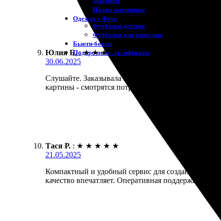
Магниты
Пазлы магнитные
Одежда с Фото
Футболки детские
Футболки для взрослых
Бьюти-боксы
Юлия Б.
:
★
★
★
★
★
Подарочные сертификаты
30.06.2025
Слушайте. Заказывала модульные картины, оформлен
картины - смотрятся потрясающе! Рекомендую всем
Тася Р.
:
★
★
★
★
★
21.05.2025
Компактный и удобный сервис для создания картин
качество впечатляет. Оперативная поддержка помог