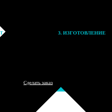
ЕТ
3. ИЗГОТОВЛЕНИЕ
подготовки заказа к печати
Оплатите заказ банковской кар
алисты могут связаться с Вами
оплаты получите подтверждение
му телефону или email для
описанием заказа. Когда отпра
я деталей.
вы получите письмо с трек-но
отслеживания.
Сделать заказ