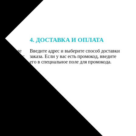
4. ДОСТАВКА И ОПЛАТА
той. После
Введите адрес и выберите способ доставки
 на email с
заказа. Если у вас есть промокод, введите
вим заказ
его в специальное поле для промокода.
мером для