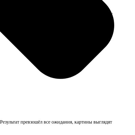
 странно. Но ему понравилось, даже повесил на стену
 Результат превзошёл все ожидания, картины выглядят