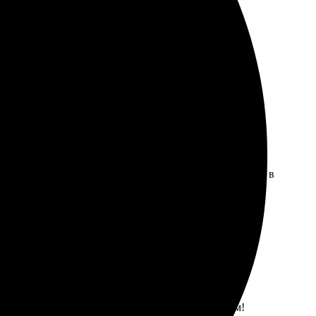
 доставили. Рекомендую всем.
о печати, цвета яркие и насыщенные. Доставка пришла в
иятно удивила цена и качество. Рекомендую всем!