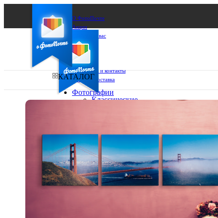
О ФотоПочте
Акции
Сделаем за вас
Бизнесу
FAQ
Франшиза
Поддержка и контакты
КАТАЛОГ
Оплата и доставка
Фотографии
Классические
фото
Ваш город:
10х10
10х15
Ваш регион доставки
13х18
15х15
Выберите из списка:
15х20
20х20
20х30
30х30
30х40
А4
Фото
в