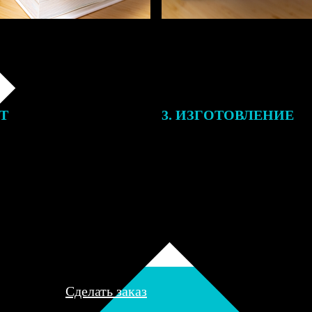
ЕТ
3. ИЗГОТОВЛЕНИЕ
подготовки заказа к печати
Оплатите заказ банковской кар
алисты могут связаться с Вами
оплаты получите подтверждение
му телефону или email для
описанием заказа. Когда отпра
я деталей.
вы получите письмо с трек-но
отслеживания.
Сделать заказ