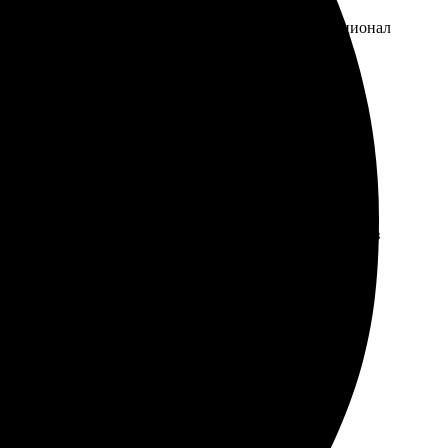
я прост и интуитивен. Опции разнообразные, функционал
овольствие видеть свои фотографии в таком виде!
заняла много времени, но результат невероятный. Заказ
ду заказывать еще! Рекомендую всем!
ую!