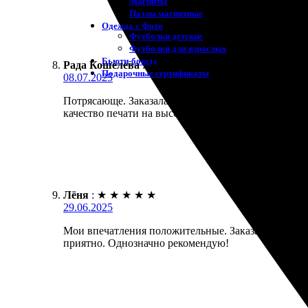
Магниты
Пазлы магнитные
Одежда с Фото
Футболки детские
Футболки для взрослых
Бьюти-боксы
Рада Кошелева
:
★
★
★
★
★
Подарочные сертификаты
08.07.2025
Потрясающе. Заказала фотокнигу – и не пожалела!
качество печати на высоте. Очень довольна резул
Лёня
:
★
★
★
★
★
29.06.2025
Мои впечатления положительные. Заказал фотокнигу
приятно. Однозначно рекомендую!