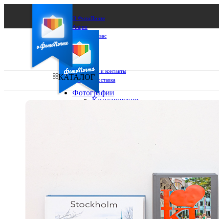
О ФотоПочте
Акции
Сделаем за вас
Бизнесу
FAQ
Франшиза
Поддержка и контакты
КАТАЛОГ
Оплата и доставка
Фотографии
Классические
фото
Ваш город:
10х10
10х15
Ваш регион доставки
13х18
15х15
Выберите из списка:
15х20
20х20
20х30
30х30
30х40
А4
Фото
в