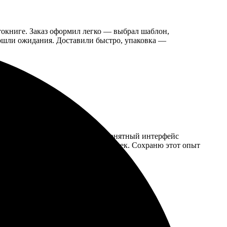
токниге. Заказ оформил легко — выбрал шаблон,
зошли ожидания. Доставили быстро, упаковка —
зался комфортным. Интуитивно понятный интерфейс
 Доставка была быстрая, без задержек. Сохраню этот опыт