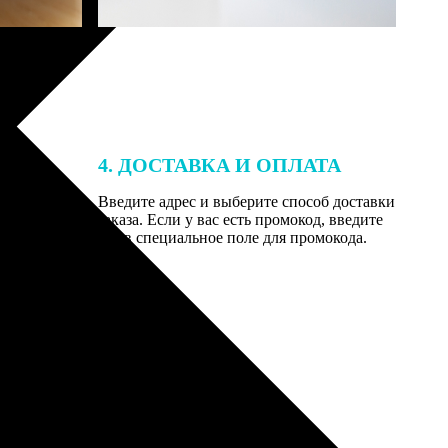
4. ДОСТАВКА И ОПЛАТА
той. После
Введите адрес и выберите способ доставки
 на email с
заказа. Если у вас есть промокод, введите
вим заказ
его в специальное поле для промокода.
мером для