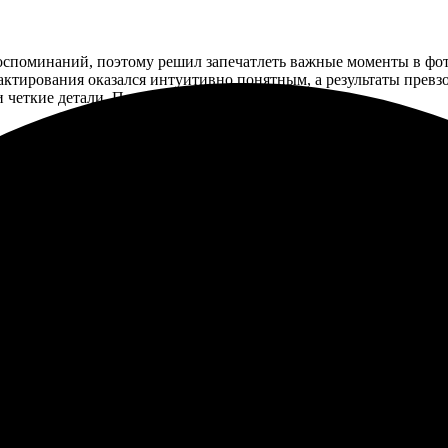
воспоминаний, поэтому решил запечатлеть важные моменты в фо
дактирования оказался интуитивно понятным, а результаты прев
и четкие детали. Полностью доволен результатом!
лючительно положительные. Заказала фотокнигу, и процесс ока
тво печати. Очень приятно видеть картинки в таком оформлении.