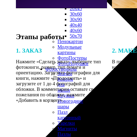
30х40
20х45
30х60
30х90
40х40
40х60
Этапы работы
50х70
Пенокартон
Модульные
1. ЗАКАЗ
2. МАК
картины
ФотоПостеры
Нажмите «Сделать заказ», выберите тип
В процессе 
ФотоПодушки
фотокниги, размер, тип бумаги и
наши специ
Фотоcувениры
ориентацию. Загрузите фотографии для
по указанно
Значки
книги, нажмите «Продолжить» и
согласовани
Коврик
загрузите от 1 до 4 фотографий для
для
обложки. В комментарии оставьте свои
мыши
пожелания по обложке, нажмите
Кружки
«Добавить в корзину».
Новогодние
шары
Пазл
картонный
Тарелки
Магниты
Пазлы