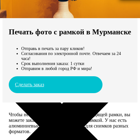
Не нашли Ваш город?
Мы доставляем по всему миру
Печать фото с рамкой в Мурманске
Продолжить без города
Отправь в печать за пару кликов!
Согласования по электронной почте. Отвечаем за 24
часа!
Срок выполнения заказа: 1 сутки
Отправим в любой город РФ и мира!
Сделать заказ
Чтобы не тратить время на поиск подходящей рамки, вы
можете заказать печать фото сразу с рамкой. У нас есть
алюминиевые и деревянные рамки для снимков разных
форматов.