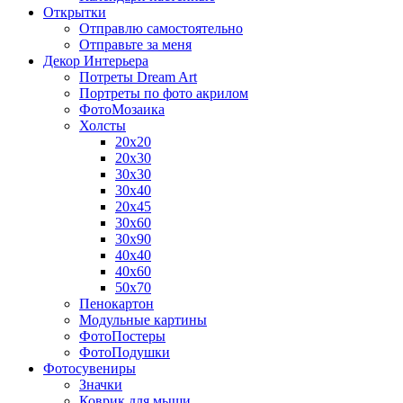
Открытки
Отправлю самостоятельно
Отправьте за меня
Декор Интерьера
Потреты Dream Art
Портреты по фото акрилом
ФотоМозаика
Холсты
20х20
20х30
30х30
30х40
20х45
30х60
30х90
40х40
40х60
50х70
Пенокартон
Модульные картины
ФотоПостеры
ФотоПодушки
Фотоcувениры
Значки
Коврик для мыши