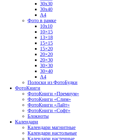
30х30
30х40
А4
Фото в рамке
10х10
10×15
13×18
15×15
15×20
20×20
20×30
30×30
30×40
A4
Полоски из ФотоБудки
ФотоКниги
ФотоКниги «Премиум»
ФотоКниги «Слим»
ФотоКниги «Лайт»
ФотоКниги «Софт»
Блокноты
Календари
Календари магнитные
Календари настольные
Календари настенные