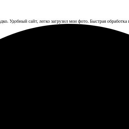
ко. Удобный сайт, легко загрузил мои фото. Быстрая обработка и
ики для мыши, всё безупречно. Быстро, удобно, приятно работа
ыши. Процесс оформления прост и понятен. Создала индивидуаль