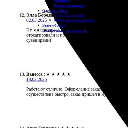
Магниты
Пазлы магнитные
Одежда с Фото
Элла Бородина
:
★
★
★
★
★
Футболки детские
02.03.2025
Футболки для взрослых
Бьюти-боксы
Ну, я в восторге! Заказала коврики для мыши, про
Подарочные сертификаты
отреагировали и помогли с макетом. Качество даже
сувенирами!
Ванесса
:
★
★
★
★
★
18.02.2025
Работают отлично. Оформление заказа без проблем,
осуществлена быстро, заказ пришел в нужный срок.