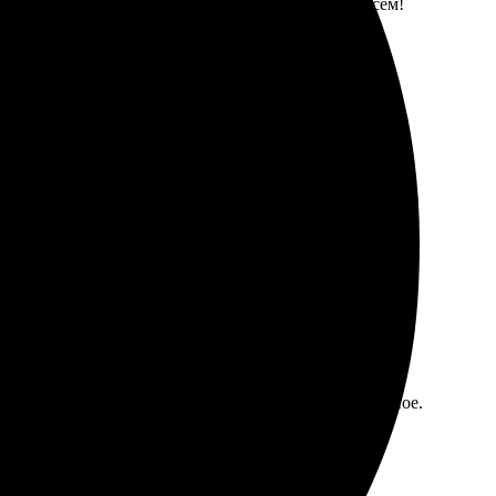
 что нашла столь надежный сервис. Рекомендую всем!
 дизайна оказался достаточным, а автоматическая
ены яркими изображениями, качество печати отличное.