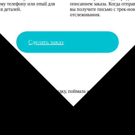
му телефону или email для
описанием заказа. Когда отпра
я деталей.
вы получите письмо с трек-но
отслеживания.
Сделать заказ
аказывать много. Ждала скидку, поймала акцию на календари и с