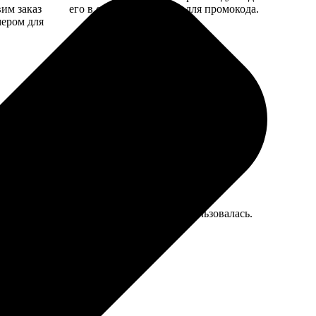
вим заказ
его в специальное поле для промокода.
мером для
делала. Без акций, наверное, реже бы пользовалась.