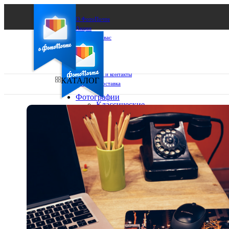
О ФотоПочте
Акции
Сделаем за вас
Бизнесу
FAQ
Франшиза
Поддержка и контакты
КАТАЛОГ
Оплата и доставка
Фотографии
Классические
фото
Ваш город:
10х10
10х15
Ваш регион доставки
13х18
15х15
Выберите из списка:
15х20
20х20
20х30
30х30
30х40
А4
Фото
в