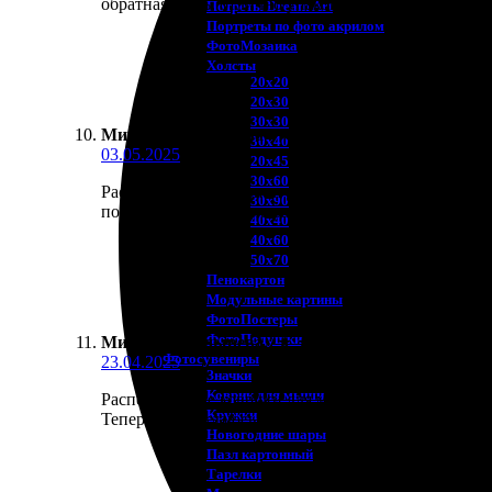
обратная связь, отлично упаковали и быстро доста
Потреты Dream Art
Портреты по фото акрилом
ФотоМозаика
Холсты
20х20
20х30
30х30
Мишель Болдырева
:
★
★
★
★
★
30х40
03.05.2025
20х45
30х60
Распечатанные коврики для мыши получились просто
30х90
подгонка под нужные размеры порадовала. Доставил
40х40
40х60
50х70
Пенокартон
Модульные картины
ФотоПостеры
ФотоПодушки
Мишель Болдырева
:
★
★
★
★
★
Фотоcувениры
23.04.2025
Значки
Коврик для мыши
Распечатанные коврики для мыши пришли очень быс
Кружки
Теперь наслаждаюсь работой за компьютером с кра
Новогодние шары
Пазл картонный
Тарелки