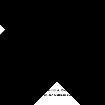
шла немного помятая по углам, но это скорее почта виновата, а 
в. Заказала коврики для мыши, все сделали быстро. Процесс оф
еперь закажу еще! Рекомендую всем своим знакомым!
, быстро разобралась с оформлением. Выбрала дизайн, загрузила 
й на ощупь. Рекомендую, буду заказывать ещё!