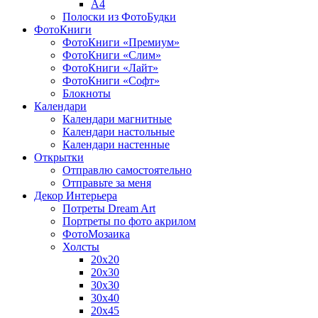
A4
Полоски из ФотоБудки
ФотоКниги
ФотоКниги «Премиум»
ФотоКниги «Слим»
ФотоКниги «Лайт»
ФотоКниги «Софт»
Блокноты
Календари
Календари магнитные
Календари настольные
Календари настенные
Открытки
Отправлю самостоятельно
Отправьте за меня
Декор Интерьера
Потреты Dream Art
Портреты по фото акрилом
ФотоМозаика
Холсты
20х20
20х30
30х30
30х40
20х45