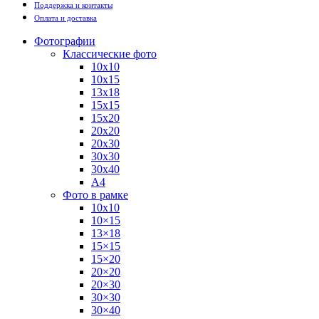
Поддержка и контакты
Оплата и доставка
Фотографии
Классические фото
10х10
10х15
13х18
15х15
15х20
20х20
20х30
30х30
30х40
А4
Фото в рамке
10х10
10×15
13×18
15×15
15×20
20×20
20×30
30×30
30×40