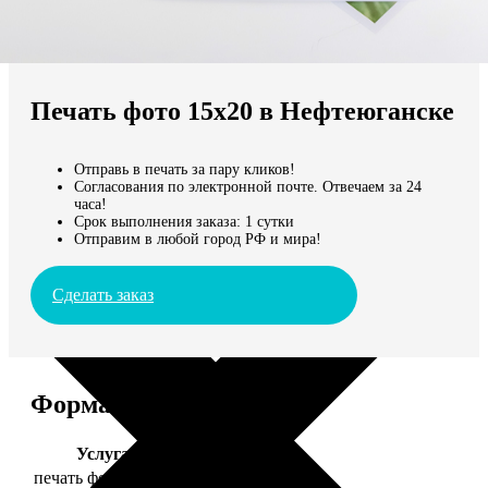
Не нашли Ваш город?
Мы доставляем по всему миру
Печать фото 15х20 в Нефтеюганске
Продолжить без города
Отправь в печать за пару кликов!
Согласования по электронной почте. Отвечаем за 24
часа!
Срок выполнения заказа: 1 сутки
Отправим в любой город РФ и мира!
Сделать заказ
Форматы и цены
Услуга
Цена, руб.
печать фото 15х20
47