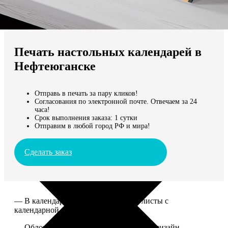
Не нашли Ваш город?
Мы доставляем по всему миру
Печать настольных календарей в
Продолжить без города
Нефтеюганске
Отправь в печать за пару кликов!
Согласования по электронной почте. Отвечаем за 24
часа!
Срок выполнения заказа: 1 сутки
Отправим в любой город РФ и мира!
Сделать заказ
— В календаре 13 листов: обложка+листы с
календарной сеткой.
— Обложка для календаря стандартная, дизайн