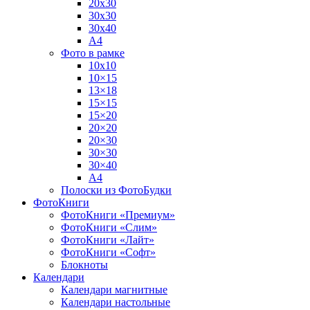
20х30
30х30
30х40
А4
Фото в рамке
10х10
10×15
13×18
15×15
15×20
20×20
20×30
30×30
30×40
A4
Полоски из ФотоБудки
ФотоКниги
ФотоКниги «Премиум»
ФотоКниги «Слим»
ФотоКниги «Лайт»
ФотоКниги «Софт»
Блокноты
Календари
Календари магнитные
Календари настольные