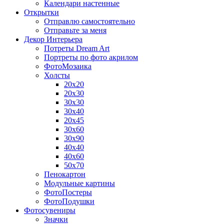
Календари настенные
Открытки
Отправлю самостоятельно
Отправьте за меня
Декор Интерьера
Потреты Dream Art
Портреты по фото акрилом
ФотоМозаика
Холсты
20х20
20х30
30х30
30х40
20х45
30х60
30х90
40х40
40х60
50х70
Пенокартон
Модульные картины
ФотоПостеры
ФотоПодушки
Фотоcувениры
Значки