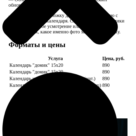
обновляем каждый год.
— В кружочек на обложку добавляем фотографию с
одной из страниц календаря. Снимок наши сотрудники
выбирают на свое усмотрение или пишите в
комментариях, какое именно фото хотите на обложку.
Форматы и цены
Услуга
Цена, руб.
Календарь "домик" 15х20
890
Календарь "домик" 15х20
890
Календарь настольный А5 210х148 (мат.)
890
Календарь настольный А5 210х148 (глянец)
890
Примеры работ