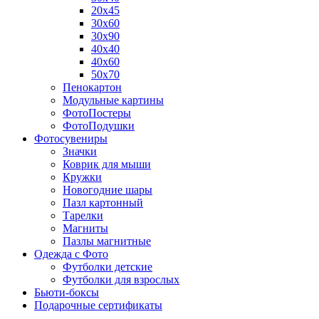
20х45
30х60
30х90
40х40
40х60
50х70
Пенокартон
Модульные картины
ФотоПостеры
ФотоПодушки
Фотоcувениры
Значки
Коврик для мыши
Кружки
Новогодние шары
Пазл картонный
Тарелки
Магниты
Пазлы магнитные
Одежда с Фото
Футболки детские
Футболки для взрослых
Бьюти-боксы
Подарочные сертификаты