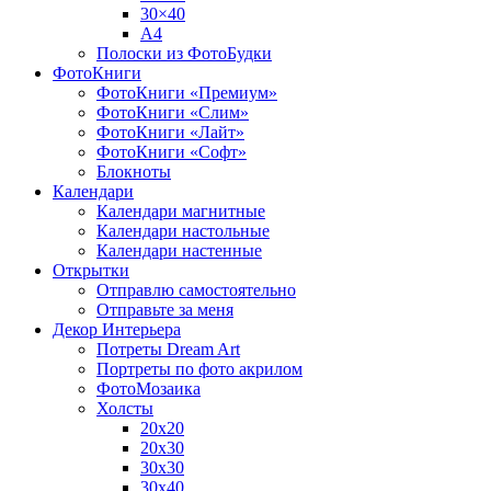
30×40
A4
Полоски из ФотоБудки
ФотоКниги
ФотоКниги «Премиум»
ФотоКниги «Слим»
ФотоКниги «Лайт»
ФотоКниги «Софт»
Блокноты
Календари
Календари магнитные
Календари настольные
Календари настенные
Открытки
Отправлю самостоятельно
Отправьте за меня
Декор Интерьера
Потреты Dream Art
Портреты по фото акрилом
ФотоМозаика
Холсты
20х20
20х30
30х30
30х40