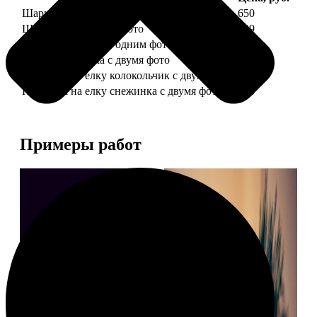
Шарик елочный с 1 фото
650
Шарик елочный с 2 фото
699
Шарик-шкатулка с одним фото
650
Шарик-шкатулка с двумя фото
699
Подвеска на елку колокольчик с двумя фото
590
Подвеска на елку снежинка с двумя фото
590
Примеры работ