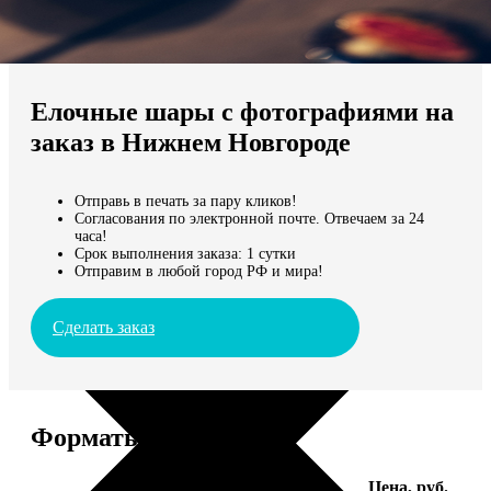
Не нашли Ваш город?
Мы доставляем по всему миру
Елочные шары с фотографиями на
Продолжить без города
заказ в Нижнем Новгороде
Отправь в печать за пару кликов!
Согласования по электронной почте. Отвечаем за 24
часа!
Срок выполнения заказа: 1 сутки
Отправим в любой город РФ и мира!
Сделать заказ
Форматы и цены
Услуга
Цена, руб.