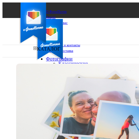
О ФотоПочте
Акции
Сделаем за вас
Бизнесу
FAQ
Франшиза
Поддержка и контакты
КАТАЛОГ
Оплата и доставка
Фотографии
Классические
фото
Ваш город:
10х10
10х15
Ваш регион доставки
13х18
15х15
Выберите из списка:
15х20
20х20
20х30
30х30
30х40
А4
Фото
в