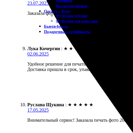
Магниты
23.07.2025
Пазлы магнитные
Одежда с Фото
Заказала фото на холсте. Удобный сайт, быстро оф
Футболки детские
Футболки для взрослых
Бьюти-боксы
Подарочные сертификаты
Лука Кочергин
:
★
★
★
★
★
02.06.2025
Удобное решение для печати фотографий. Заказал фо
Доставка пришла в срок, упаковка аккуратная. Рек
Руслана Щукина
:
★
★
★
★
★
17.05.2025
Внимательный сервис! Заказала печать фото 20х20.