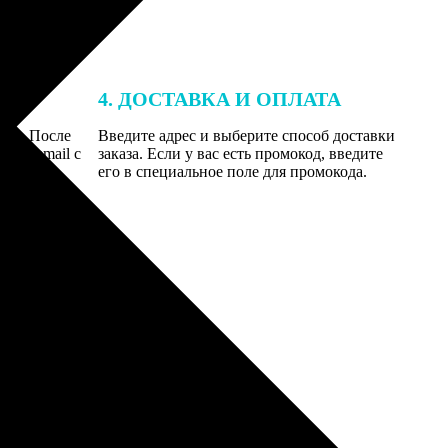
4. ДОСТАВКА И ОПЛАТА
той. После
Введите адрес и выберите способ доставки
 на email с
заказа. Если у вас есть промокод, введите
вим заказ
его в специальное поле для промокода.
мером для