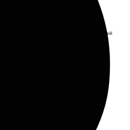
ажения. Оплатила онлайн, доставка пришла на следующий
зательно вернусь за новыми заказами!
т и загрузил изображение. Результат пришёл в
я доволен работой, повторю заказ.