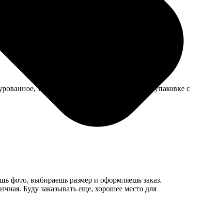
, жена в восторге.
урованное, моется легко. Прислали в хорошей упаковке с
ешь фото, выбираешь размер и оформляешь заказ.
личная. Буду заказывать еще, хорошее место для