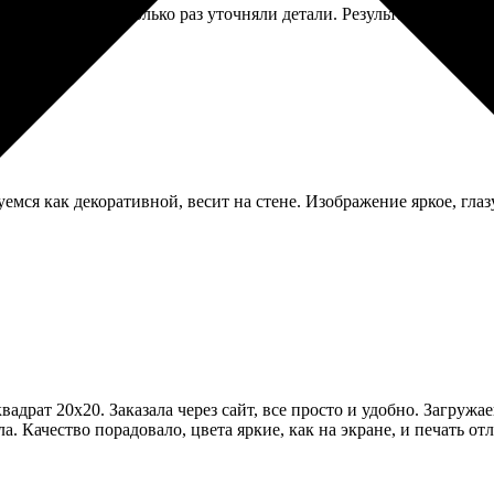
елал долго, несколько раз уточняли детали. Результат стоил того
емся как декоративной, весит на стене. Изображение яркое, глаз
адрат 20х20. Заказала через сайт, все просто и удобно. Загружа
а. Качество порадовало, цвета яркие, как на экране, и печать от