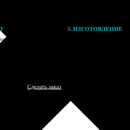
ЕТ
3. ИЗГОТОВЛЕНИЕ
подготовки заказа к печати
Оплатите заказ банковской кар
алисты могут связаться с Вами
оплаты получите подтверждение
му телефону или email для
описанием заказа. Когда отпра
я деталей.
вы получите письмо с трек-но
отслеживания.
Сделать заказ