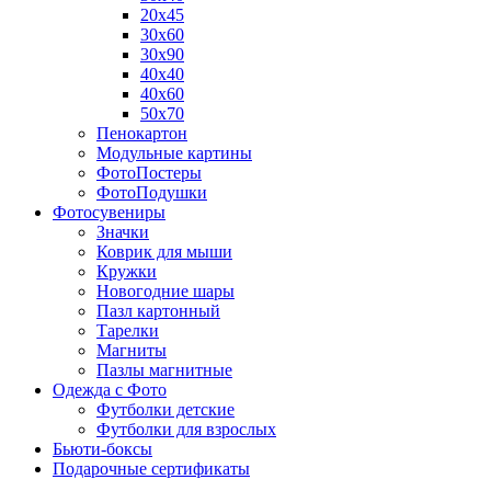
20х45
30х60
30х90
40х40
40х60
50х70
Пенокартон
Модульные картины
ФотоПостеры
ФотоПодушки
Фотоcувениры
Значки
Коврик для мыши
Кружки
Новогодние шары
Пазл картонный
Тарелки
Магниты
Пазлы магнитные
Одежда с Фото
Футболки детские
Футболки для взрослых
Бьюти-боксы
Подарочные сертификаты