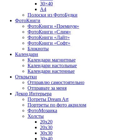
30×40
A4
Полоски из ФотоБудки
ФотоКниги
ФотоКниги «Премиум»
ФотоКниги «Слим»
ФотоКниги «Лайт»
ФотоКниги «Софт»
Блокноты
Календари
Календари магнитные
Календари настольные
Календари настенные
Открытки
Отправлю самостоятельно
Отправьте за меня
Декор Интерьера
Потреты Dream Art
Портреты по фото акрилом
ФотоМозаика
Холсты
20х20
20х30
30х30
30х40