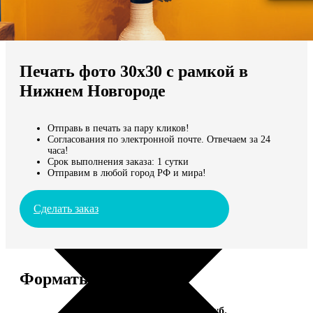
Не нашли Ваш город?
Мы доставляем по всему миру
Печать фото 30х30 с рамкой в
Продолжить без города
Нижнем Новгороде
Отправь в печать за пару кликов!
Согласования по электронной почте. Отвечаем за 24
часа!
Срок выполнения заказа: 1 сутки
Отправим в любой город РФ и мира!
Сделать заказ
Форматы и цены
Услуга
Цена, руб.