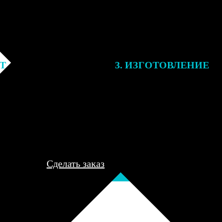
ЕТ
3. ИЗГОТОВЛЕНИЕ
подготовки заказа к печати
Оплатите заказ банковской кар
алисты могут связаться с Вами
оплаты получите подтверждение
му телефону или email для
описанием заказа. Когда отпра
я деталей.
вы получите письмо с трек-но
отслеживания.
Сделать заказ