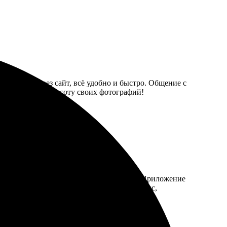
ормлял через сайт, всё удобно и быстро. Общение с
м, кто ценит красоту своих фотографий!
т, можно подобрать под любой интерьер. Приложение
 цвета яркие и насыщенные. Отличный сервис,