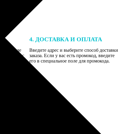
4. ДОСТАВКА И ОПЛАТА
той. После
Введите адрес и выберите способ доставки
 на email с
заказа. Если у вас есть промокод, введите
вим заказ
его в специальное поле для промокода.
мером для