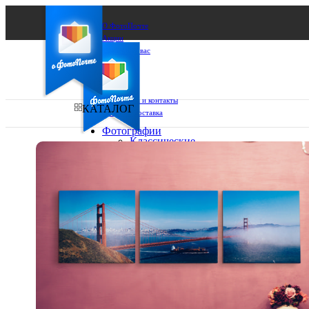
О ФотоПочте
Акции
Сделаем за вас
Бизнесу
FAQ
Франшиза
Поддержка и контакты
КАТАЛОГ
Оплата и доставка
Фотографии
Классические
фото
Ваш город:
10х10
10х15
Ваш регион доставки
13х18
15х15
Выберите из списка:
15х20
20х20
20х30
30х30
30х40
А4
Фото
в