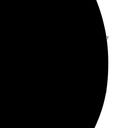
 на сайте. Однако процесс затянулся, не хватало
уднена, ответ приходил не сразу. В следующий раз буду
ем, всё интуитивно понятно. Консультанты помогли с
 закажу ещё.