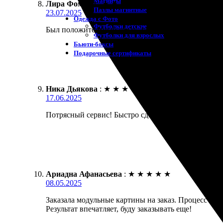
Магниты
Лира Фомина
:
★
★
★
★
★
Пазлы магнитные
23.07.2025
Одежда с Фото
Футболки детские
Был положительный опыт. Заказала картины на холс
Футболки для взрослых
Бьюти-боксы
Подарочные сертификаты
Ника Дьякова
:
★
★
★
★
★
17.06.2025
Потрясный сервис! Быстро сделали модульные карти
Ариадна Афанасьева
:
★
★
★
★
★
08.05.2025
Заказала модульные картины на заказ. Процесс офо
Результат впечатляет, буду заказывать еще!