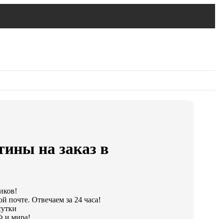
ины на заказ в
иков!
й почте. Отвечаем за 24 часа!
сутки
 и мира!