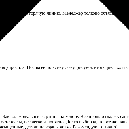
ы, позвонил на горячую линию. Менеджер толково объяснил, как 
ь упросила. Носим её по всему дому, рисунок не выцвел, хотя ст
 Заказал модульные картины на холсте. Все прошло гладко: сай
атериалы, все легко и понятно. Долго выбирал, но все же наше
асыщенные, детали переданы четко. Рекомендую, отлично!