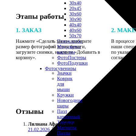
30х40
20х45
30х60
Этапы работы
30х90
40х40
1. ЗАКАЗ
2. МАК
40х60
50х70
Нажмите «Сделать заказ», выберите
В процессе 
Пенокартон
размер фотографий и тип бумаги,
наши специ
Модульные
загрузите снимки, нажмите «Добавить в
по указанно
картины
корзину».
согласовани
ФотоПостеры
ФотоПодушки
Фотоcувениры
Значки
Коврик
для
мыши
Кружки
Новогодние
шары
Отзывы
Пазл
картонный
Тарелки
Лилиана Афанасьева
:
Магниты
21.02.2026
Пазлы