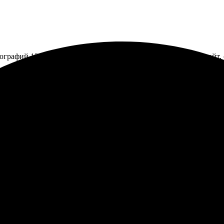
ографий 13х18. Процесс прост: выбрала фото, загрузила на сайт,
стро обработали. Качество оказалось на высоте, цвета яркие. С
довали приемлемые цены. Буду заказывать снова.