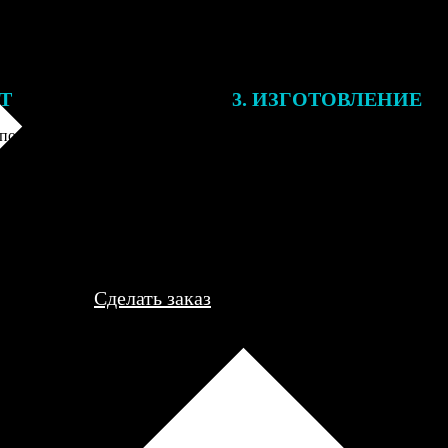
ЕТ
3. ИЗГОТОВЛЕНИЕ
подготовки заказа к печати
Оплатите заказ банковской кар
алисты могут связаться с Вами
оплаты получите подтверждение
му телефону или email для
описанием заказа. Когда отпра
я деталей.
вы получите письмо с трек-но
отслеживания.
Сделать заказ