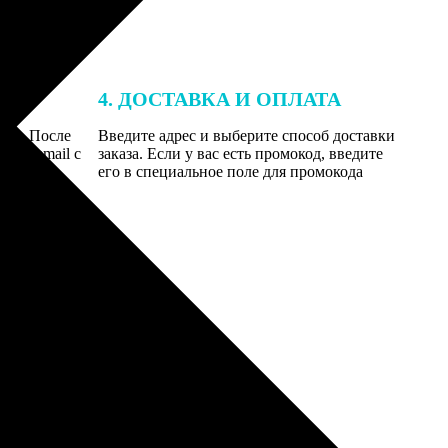
4. ДОСТАВКА И ОПЛАТА
той. После
Введите адрес и выберите способ доставки
 на email с
заказа. Если у вас есть промокод, введите
вим заказ
его в специальное поле для промокода
мером для