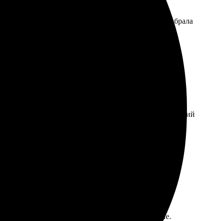
тографии, загрузила их на сайт, через пару дней забрала
ие заказа на сайте интуитивно понятно, множество опций
ждый найдет что-то для себя. Печать пришла быстро,
м любителям печатных фотографий!
 Результат порадовал, фотографии яркие и четкие.