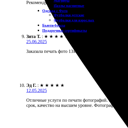
Магниты
Рекомендую друзьям, буду возвращаться снова!
Пазлы магнитные
Одежда с Фото
Футболки детские
Футболки для взрослых
Бьюти-боксы
Подарочные сертификаты
Зита Т.
:
★
★
★
★
★
25.06.2025
Заказала печать фото 13х18. Очень оперативно, бы
Эд Г.
:
★
★
★
★
★
12.05.2025
Отличные услуги по печати фотографий. Заказал пе
срок, качество на высшем уровне. Фотографии смот