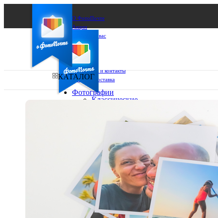
О ФотоПочте
Акции
Сделаем за вас
Бизнесу
FAQ
Франшиза
Поддержка и контакты
КАТАЛОГ
Оплата и доставка
Фотографии
Классические
фото
Ваш город:
10х10
10х15
Ваш регион доставки
13х18
15х15
Выберите из списка:
15х20
20х20
20х30
30х30
30х40
А4
Фото
в