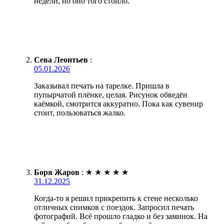
недели, но оно того стоило.
Сева Леонтьев
:
05.01.2026
Заказывал печать на тарелке. Пришла в
пупырчатой плёнке, целая. Рисунок обведён
каёмкой, смотрится аккуратно. Пока как сувенир
стоит, пользоваться жалко.
Боря Жаров
:
★
★
★
★
★
31.12.2025
Когда-то я решил прикрепить к стене несколько
отличных снимков с поездок. Запросил печать
фотографий. Всё прошло гладко и без заминок. На