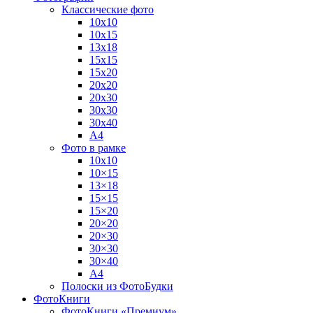
Классические фото
10х10
10х15
13х18
15х15
15х20
20х20
20х30
30х30
30х40
А4
Фото в рамке
10х10
10×15
13×18
15×15
15×20
20×20
20×30
30×30
30×40
A4
Полоски из ФотоБудки
ФотоКниги
ФотоКниги «Премиум»