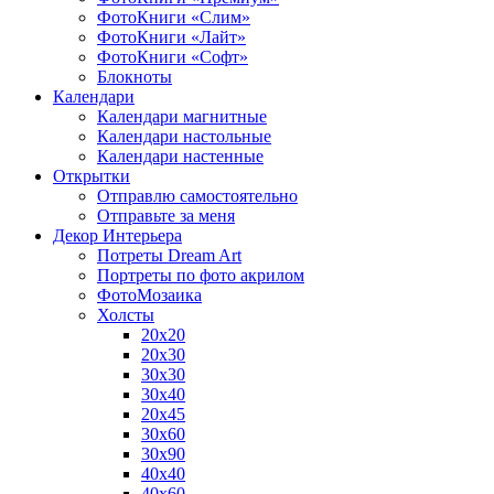
ФотоКниги «Слим»
ФотоКниги «Лайт»
ФотоКниги «Софт»
Блокноты
Календари
Календари магнитные
Календари настольные
Календари настенные
Открытки
Отправлю самостоятельно
Отправьте за меня
Декор Интерьера
Потреты Dream Art
Портреты по фото акрилом
ФотоМозаика
Холсты
20х20
20х30
30х30
30х40
20х45
30х60
30х90
40х40
40х60