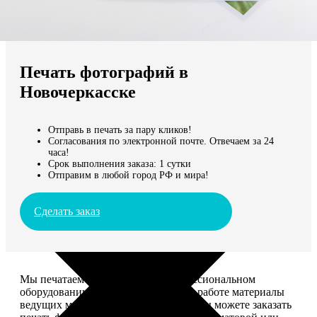
Не нашли Ваш город?
Мы доставляем по всему миру
Печать фотографий в
Продолжить без города
Новочеркасске
Отправь в печать за пару кликов!
Согласования по электронной почте. Отвечаем за 24
часа!
Срок выполнения заказа: 1 сутки
Отправим в любой город РФ и мира!
Сделать заказ
Мы печатаем фотографии на профессиональном
оборудовании Noritsu, используем в работе материалы
ведущих мировых производителей. Вы можете заказать