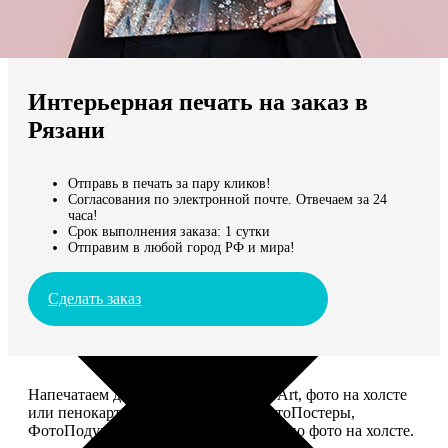
Не нашли Ваш город?
Мы доставляем по всему миру
Интерьерная печать на заказ в
Продолжить без города
Рязани
Отправь в печать за пару кликов!
Согласования по электронной почте. Отвечаем за 24
часа!
Срок выполнения заказа: 1 сутки
Отправим в любой город РФ и мира!
Сделать заказ
Напечатаем для вас картины Dream-Art, фото на холсте
или пенокартоне, ФотоМозаику, ФотоПостеры,
ФотоПодушки или напишем портрет по фото на холсте.