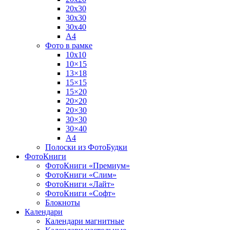
20х30
30х30
30х40
А4
Фото в рамке
10х10
10×15
13×18
15×15
15×20
20×20
20×30
30×30
30×40
A4
Полоски из ФотоБудки
ФотоКниги
ФотоКниги «Премиум»
ФотоКниги «Слим»
ФотоКниги «Лайт»
ФотоКниги «Софт»
Блокноты
Календари
Календари магнитные