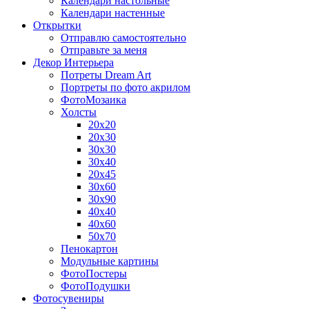
Календари настольные
Календари настенные
Открытки
Отправлю самостоятельно
Отправьте за меня
Декор Интерьера
Потреты Dream Art
Портреты по фото акрилом
ФотоМозаика
Холсты
20х20
20х30
30х30
30х40
20х45
30х60
30х90
40х40
40х60
50х70
Пенокартон
Модульные картины
ФотоПостеры
ФотоПодушки
Фотоcувениры