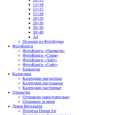
13×18
15×15
15×20
20×20
20×30
30×30
30×40
A4
Полоски из ФотоБудки
ФотоКниги
ФотоКниги «Премиум»
ФотоКниги «Слим»
ФотоКниги «Лайт»
ФотоКниги «Софт»
Блокноты
Календари
Календари магнитные
Календари настольные
Календари настенные
Открытки
Отправлю самостоятельно
Отправьте за меня
Декор Интерьера
Потреты Dream Art