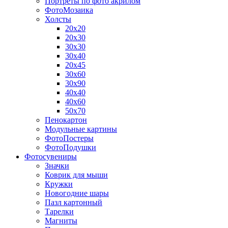
Портреты по фото акрилом
ФотоМозаика
Холсты
20х20
20х30
30х30
30х40
20х45
30х60
30х90
40х40
40х60
50х70
Пенокартон
Модульные картины
ФотоПостеры
ФотоПодушки
Фотоcувениры
Значки
Коврик для мыши
Кружки
Новогодние шары
Пазл картонный
Тарелки
Магниты