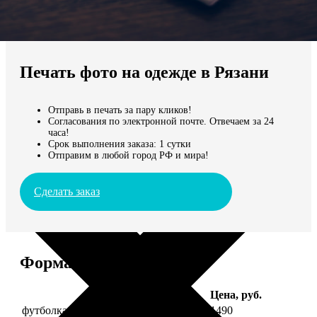
Не нашли Ваш город?
Мы доставляем по всему миру
Печать фото на одежде в Рязани
Продолжить без города
Отправь в печать за пару кликов!
Согласования по электронной почте. Отвечаем за 24
часа!
Срок выполнения заказа: 1 сутки
Отправим в любой город РФ и мира!
Сделать заказ
Форматы и цены
Услуга
Цена, руб.
футболка детская с фото рост 118 см
1490