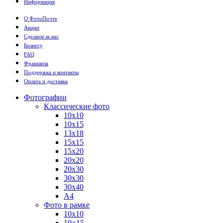
Информация
О ФотоПочте
Акции
Сделаем за вас
Бизнесу
FAQ
Франшиза
Поддержка и контакты
Оплата и доставка
Фотографии
Классические фото
10х10
10х15
13х18
15х15
15х20
20х20
20х30
30х30
30х40
А4
Фото в рамке
10х10
10×15