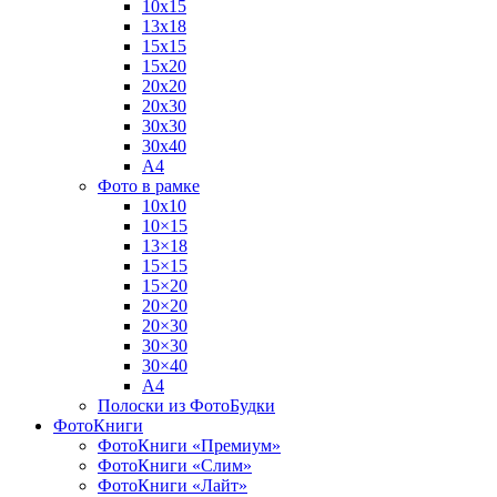
10х15
13х18
15х15
15х20
20х20
20х30
30х30
30х40
А4
Фото в рамке
10х10
10×15
13×18
15×15
15×20
20×20
20×30
30×30
30×40
A4
Полоски из ФотоБудки
ФотоКниги
ФотоКниги «Премиум»
ФотоКниги «Слим»
ФотоКниги «Лайт»