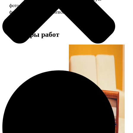
фото 20х30 в деревянной рамке
990
фото 20х30 в алюминиевой рамке
2490
Примеры работ