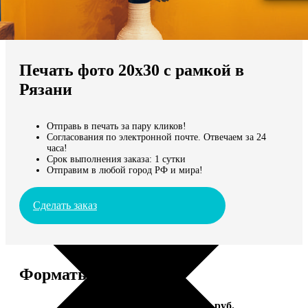
Не нашли Ваш город?
Мы доставляем по всему миру
Печать фото 20х30 с рамкой в
Продолжить без города
Рязани
Отправь в печать за пару кликов!
Согласования по электронной почте. Отвечаем за 24
часа!
Срок выполнения заказа: 1 сутки
Отправим в любой город РФ и мира!
Сделать заказ
Форматы и цены
Услуга
Цена, руб.