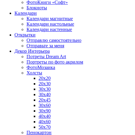
ФотоКниги «Софт»
Блокноты
Календари
Календари магнитные
Календари настольные
Календари настенные
Открытки
Отправлю самостоятельно
Отправьте за меня
Декор Интерьера
Потреты Dream Art
Портреты по фото акрилом
ФотоМозаика
Холсты
20х20
20х30
30х30
30х40
20х45
30х60
30х90
40х40
40х60
50х70
Пенокартон