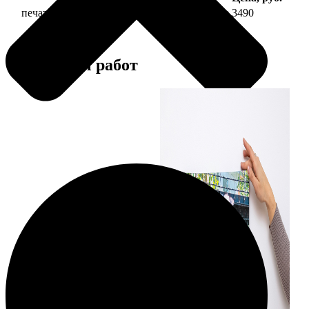
печать фото на холсте 30х60 на подрамнике
3490
Примеры работ