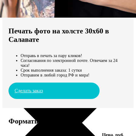
Не нашли Ваш город?
Мы доставляем по всему миру
Печать фото на холсте 30х60 в
Продолжить без города
Салавате
Отправь в печать за пару кликов!
Согласования по электронной почте. Отвечаем за 24
часа!
Срок выполнения заказа: 1 сутки
Отправим в любой город РФ и мира!
Сделать заказ
Форматы и цены
Услуга
Цена, руб.