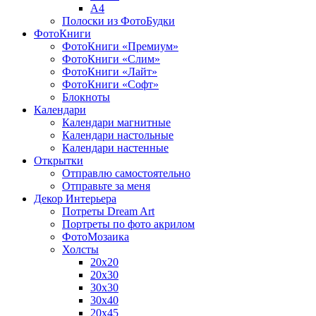
A4
Полоски из ФотоБудки
ФотоКниги
ФотоКниги «Премиум»
ФотоКниги «Слим»
ФотоКниги «Лайт»
ФотоКниги «Софт»
Блокноты
Календари
Календари магнитные
Календари настольные
Календари настенные
Открытки
Отправлю самостоятельно
Отправьте за меня
Декор Интерьера
Потреты Dream Art
Портреты по фото акрилом
ФотоМозаика
Холсты
20х20
20х30
30х30
30х40
20х45