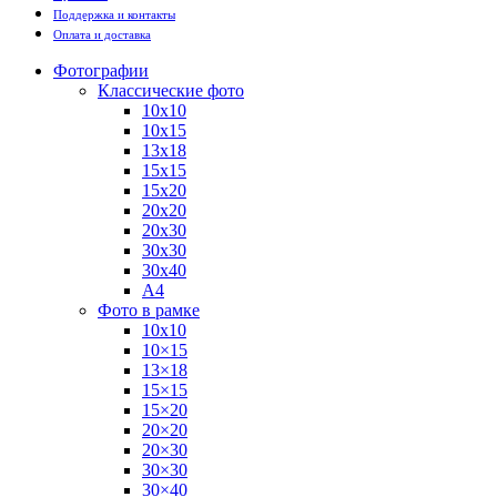
Поддержка и контакты
Оплата и доставка
Фотографии
Классические фото
10х10
10х15
13х18
15х15
15х20
20х20
20х30
30х30
30х40
А4
Фото в рамке
10х10
10×15
13×18
15×15
15×20
20×20
20×30
30×30
30×40