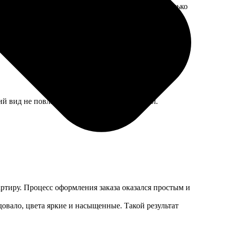
неджер вежливо все проверил. Не люблю, когда только
 вид не повлияло, поэтому спорить не стал.
артиру. Процесс оформления заказа оказался простым и
довало, цвета яркие и насыщенные. Такой результат