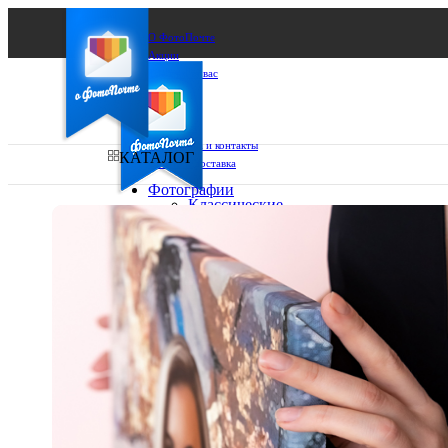
О ФотоПочте
Акции
Сделаем за вас
Бизнесу
FAQ
Франшиза
Поддержка и контакты
КАТАЛОГ
Оплата и доставка
Фотографии
Классические
фото
Ваш город:
10х10
10х15
Ваш регион доставки
13х18
15х15
Выберите из списка:
15х20
20х20
20х30
30х30
30х40
А4
Фото
в