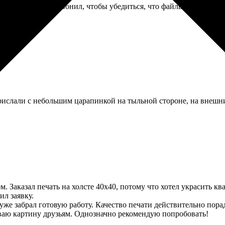
росто. Но потом позвонил, чтобы убедиться, что файлы дошли, ме
слали с небольшим царапинкой на тыльной стороне, на внешний
 Заказал печать на холсте 40х40, потому что хотел украсить кв
ил заявку.
уже забрал готовую работу. Качество печати действительно пора
ваю картину друзьям. Однозначно рекомендую попробовать!