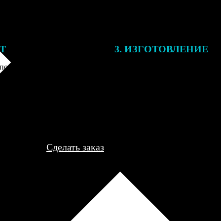
ЕТ
3. ИЗГОТОВЛЕНИЕ
подготовки заказа к печати
Оплатите заказ банковской кар
алисты могут связаться с Вами
оплаты получите подтверждение
му телефону или email для
описанием заказа. Когда отпра
я деталей.
вы получите письмо с трек-но
отслеживания.
Сделать заказ