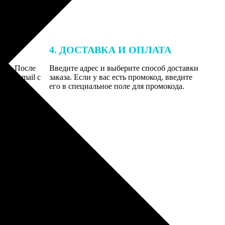
4. ДОСТАВКА И ОПЛАТА
той. После
Введите адрес и выберите способ доставки
 на email с
заказа. Если у вас есть промокод, введите
вим заказ
его в специальное поле для промокода.
мером для