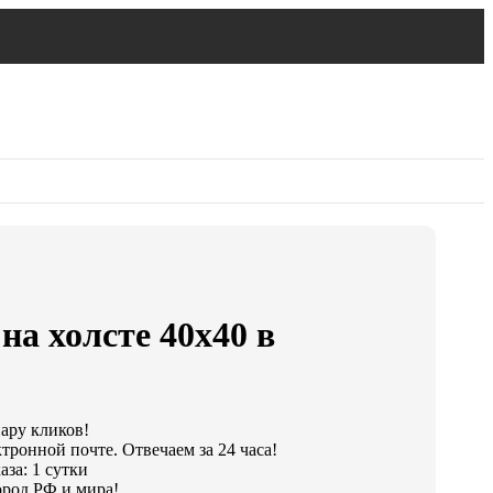
на холсте 40х40 в
пару кликов!
тронной почте. Отвечаем за 24 часа!
за: 1 сутки
род РФ и мира!