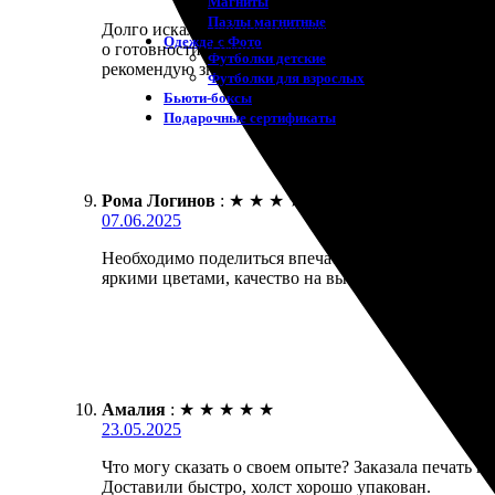
Магниты
Пазлы магнитные
Долго искала, где распечатать фото на холсте. Ост
Одежда с Фото
о готовности. Готовый холст приятно удивил качест
Футболки детские
рекомендую знакомым.
Футболки для взрослых
Бьюти-боксы
Подарочные сертификаты
Рома Логинов
:
★
★
★
★
★
07.06.2025
Необходимо поделиться впечатлениями о заказе пе
яркими цветами, качество на высоте. Рекомендуетс
Амалия
:
★
★
★
★
★
23.05.2025
Что могу сказать о своем опыте? Заказала печать 
Доставили быстро, холст хорошо упакован.