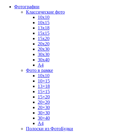
Фотографии
Классические фото
10х10
10х15
13х18
15х15
15х20
20х20
20х30
30х30
30х40
А4
Фото в рамке
10х10
10×15
13×18
15×15
15×20
20×20
20×30
30×30
30×40
A4
Полоски из ФотоБудки