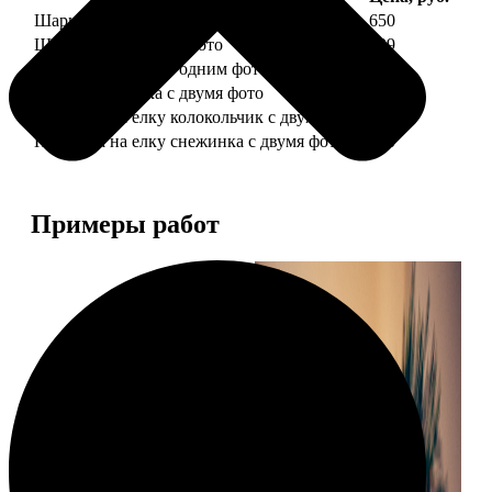
Шарик елочный с 1 фото
650
Шарик елочный с 2 фото
699
Шарик-шкатулка с одним фото
650
Шарик-шкатулка с двумя фото
699
Подвеска на елку колокольчик с двумя фото
590
Подвеска на елку снежинка с двумя фото
590
Примеры работ