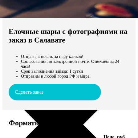
Не нашли Ваш город?
Мы доставляем по всему миру
Елочные шары с фотографиями на
Продолжить без города
заказ в Салавате
Отправь в печать за пару кликов!
Согласования по электронной почте. Отвечаем за 24
часа!
Срок выполнения заказа: 1 сутки
Отправим в любой город РФ и мира!
Сделать заказ
Форматы и цены
Услуга
Цена, руб.