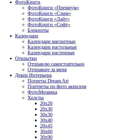
ФотоКниги
ФотоКниги «Премиум»
ФотоКниги «Слим»
ФотоКниги «Лайт»
ФотоКниги «Софт»
Блокноты
Календари
Календари магнитные
Календари настольные
Календари настенные
Открытки
Отправлю самостоятельно
Отправьте за меня
Декор Интерьера
Потреты Dream Art
Портреты по фото акрилом
ФотоМозаика
Холсты
20х20
20х30
30х30
30х40
20х45
30х60
30х90