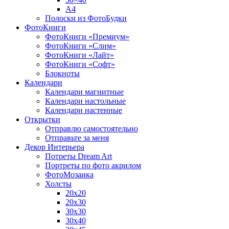
A4
Полоски из ФотоБудки
ФотоКниги
ФотоКниги «Премиум»
ФотоКниги «Слим»
ФотоКниги «Лайт»
ФотоКниги «Софт»
Блокноты
Календари
Календари магнитные
Календари настольные
Календари настенные
Открытки
Отправлю самостоятельно
Отправьте за меня
Декор Интерьера
Потреты Dream Art
Портреты по фото акрилом
ФотоМозаика
Холсты
20х20
20х30
30х30
30х40