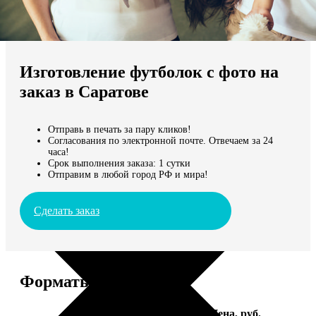
Не нашли Ваш город?
Мы доставляем по всему миру
Изготовление футболок с фото на
Продолжить без города
заказ в Саратове
Отправь в печать за пару кликов!
Согласования по электронной почте. Отвечаем за 24
часа!
Срок выполнения заказа: 1 сутки
Отправим в любой город РФ и мира!
Сделать заказ
Форматы и цены
Услуга
Цена, руб.