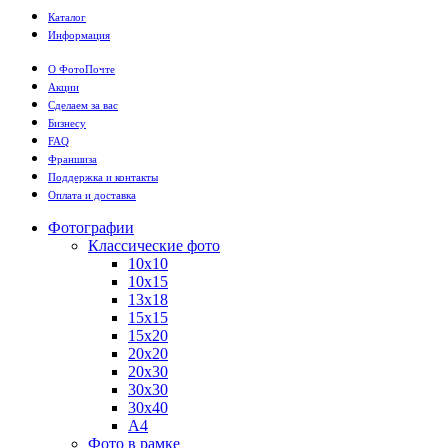
Каталог
Информация
О ФотоПочте
Акции
Сделаем за вас
Бизнесу
FAQ
Франшиза
Поддержка и контакты
Оплата и доставка
Фотографии
Классические фото
10х10
10х15
13х18
15х15
15х20
20х20
20х30
30х30
30х40
А4
Фото в рамке