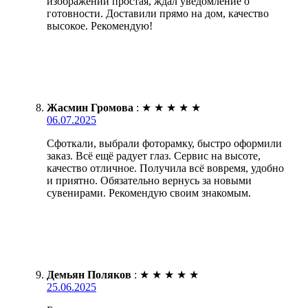
изображений простая, ждал уведомление о
готовности. Доставили прямо на дом, качество
высокое. Рекомендую!
Жасмин Громова
:
★
★
★
★
★
06.07.2025
Сфоткали, выбрали фоторамку, быстро оформили
заказ. Всё ещё радует глаз. Сервис на высоте,
качество отличное. Получила всё вовремя, удобно
и приятно. Обязательно вернусь за новыми
сувенирами. Рекомендую своим знакомым.
Демьян Поляков
:
★
★
★
★
★
25.06.2025