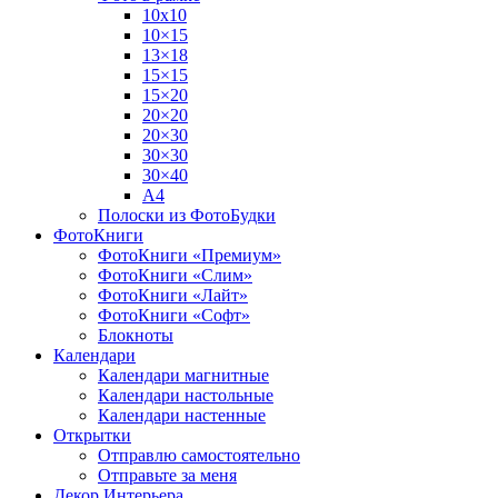
10х10
10×15
13×18
15×15
15×20
20×20
20×30
30×30
30×40
A4
Полоски из ФотоБудки
ФотоКниги
ФотоКниги «Премиум»
ФотоКниги «Слим»
ФотоКниги «Лайт»
ФотоКниги «Софт»
Блокноты
Календари
Календари магнитные
Календари настольные
Календари настенные
Открытки
Отправлю самостоятельно
Отправьте за меня
Декор Интерьера