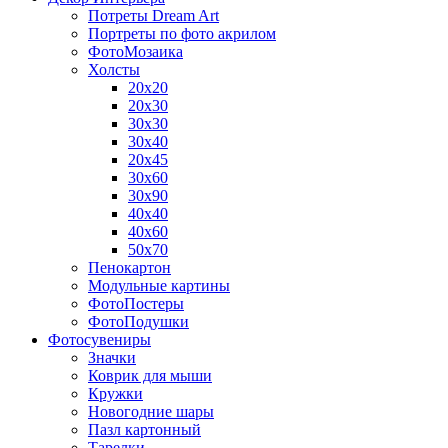
Потреты Dream Art
Портреты по фото акрилом
ФотоМозаика
Холсты
20х20
20х30
30х30
30х40
20х45
30х60
30х90
40х40
40х60
50х70
Пенокартон
Модульные картины
ФотоПостеры
ФотоПодушки
Фотоcувениры
Значки
Коврик для мыши
Кружки
Новогодние шары
Пазл картонный
Тарелки