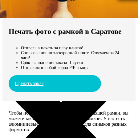
Не нашли Ваш город?
Мы доставляем по всему миру
Печать фото с рамкой в Саратове
Продолжить без города
Отправь в печать за пару кликов!
Согласования по электронной почте. Отвечаем за 24
часа!
Срок выполнения заказа: 1 сутки
Отправим в любой город РФ и мира!
Сделать заказ
Чтобы не тратить время на поиск подходящей рамки, вы
можете заказать печать фото сразу с рамкой. У нас есть
алюминиевые и деревянные рамки для снимков разных
форматов.