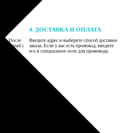
4. ДОСТАВКА И ОПЛАТА
той. После
Введите адрес и выберите способ доставки
 на email с
заказа. Если у вас есть промокод, введите
вим заказ
его в специальное поле для промокода.
мером для