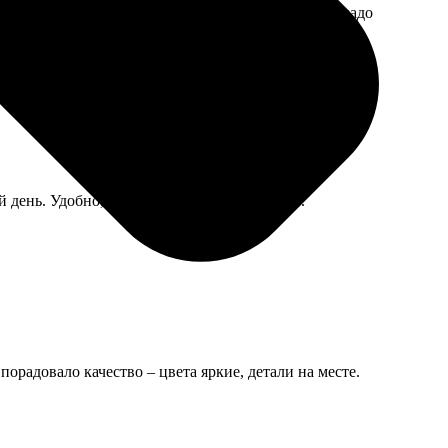
а точно знаешь, что будешь проходить мимо, и не надо
день. Удобно, когда самому некогда бегать.
орадовало качество – цвета яркие, детали на месте.