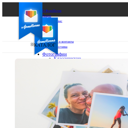
О ФотоПочте
Акции
Сделаем за вас
Бизнесу
FAQ
Франшиза
Поддержка и контакты
КАТАЛОГ
Оплата и доставка
Фотографии
Классические
фото
Ваш город:
10х10
10х15
Ваш регион доставки
13х18
15х15
Выберите из списка:
15х20
20х20
20х30
30х30
30х40
А4
Фото
в