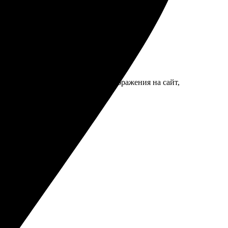
ростым и понятным. Загрузил изображения на сайт,
ультатом.
 потрясающе!