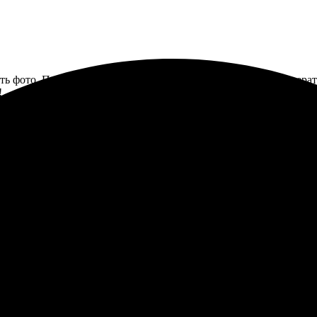
ть фото. Процесс простой: выбрал размер, загрузил файл. Опер
!
а печать фото 20х20, и тут же была приятно удивлена качеством
 времени. Заказ пришел быстро, и каждая деталь просто идеальн