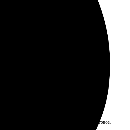
шли аккуратно упакованные, качество на высоте!
 был простым и интуитивно понятным. Загружала
, всё как на экране. Доставили быстро, упаковка
перативная обработка, через пару дней забрал готовое.