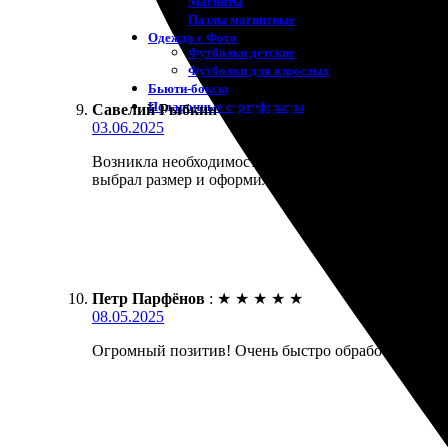
Магниты
Пазлы магнитные
Одежда с Фото
Футболки детские
Футболки для взрослых
Бьюти-боксы
Подарочные сертификаты
Савелий Рыбкин
:
★
★
★
★
★
03.06.2025
Возникла необходимость распечатать фото 20х20. Р
выбрал размер и оформил заказ. Доставили быстро, 
Петр Парфёнов
:
★
★
★
★
★
08.05.2025
Огромный позитив! Очень быстро обработали заказ