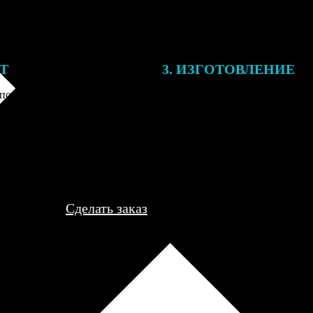
ЕТ
3. ИЗГОТОВЛЕНИЕ
подготовки заказа к печати
Оплатите заказ банковской кар
алисты могут связаться с Вами
оплаты получите подтверждение
му телефону или email для
описанием заказа. Когда отпра
я деталей.
вы получите письмо с трек-но
отслеживания.
Сделать заказ