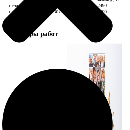
печать фото на холсте 30х30 на подрамнике
2490
печать фото на холсте 30х30 в раме
4990
Примеры работ