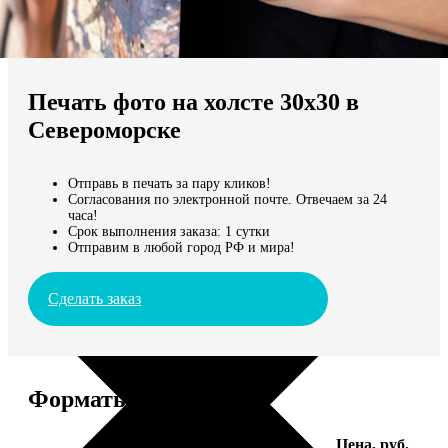
Не нашли Ваш город?
Мы доставляем по всему миру
Печать фото на холсте 30х30 в
Продолжить без города
Североморске
Отправь в печать за пару кликов!
Согласования по электронной почте. Отвечаем за 24
часа!
Срок выполнения заказа: 1 сутки
Отправим в любой город РФ и мира!
Сделать заказ
Форматы и цены
Услуга
Цена, руб.