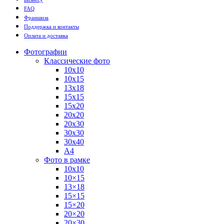
FAQ
Франшиза
Поддержка и контакты
Оплата и доставка
Фотографии
Классические фото
10х10
10х15
13х18
15х15
15х20
20х20
20х30
30х30
30х40
А4
Фото в рамке
10х10
10×15
13×18
15×15
15×20
20×20
20×30