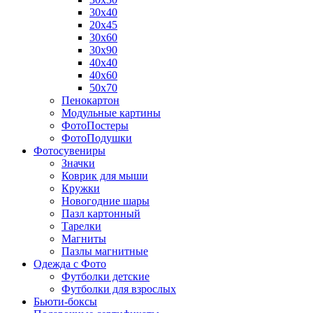
30х40
20х45
30х60
30х90
40х40
40х60
50х70
Пенокартон
Модульные картины
ФотоПостеры
ФотоПодушки
Фотоcувениры
Значки
Коврик для мыши
Кружки
Новогодние шары
Пазл картонный
Тарелки
Магниты
Пазлы магнитные
Одежда с Фото
Футболки детские
Футболки для взрослых
Бьюти-боксы