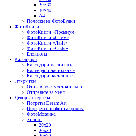
30×30
30×40
A4
Полоски из ФотоБудки
ФотоКниги
ФотоКниги «Премиум»
ФотоКниги «Слим»
ФотоКниги «Лайт»
ФотоКниги «Софт»
Блокноты
Календари
Календари магнитные
Календари настольные
Календари настенные
Открытки
Отправлю самостоятельно
Отправьте за меня
Декор Интерьера
Потреты Dream Art
Портреты по фото акрилом
ФотоМозаика
Холсты
20х20
20х30
30х30