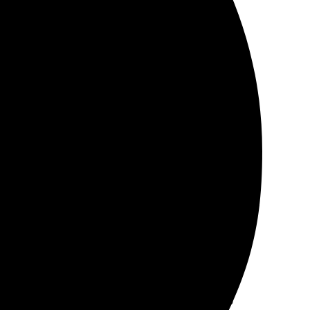
л фото.
аксессуаром, который радует!
 загрузить свои изображения, и они сделали всё точно
ть снова.
м: выбрала размер, загрузила свои фотографии и
яркие, коврики смотрятся стильно. Довольна, что