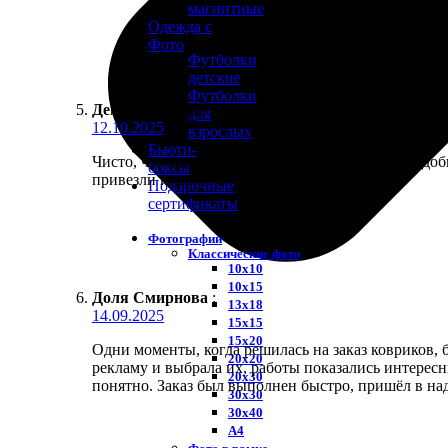
магнитные
Одежда с
Фото
Футболки
детские
Футболки
Демьян Астафьев
:
★
★
★
★
★
для
12.10.2025
взрослых
Бьюти-
Чисто, что сделал заказ на коврики для мыши. Удо
боксы
привезли курьером.
Подарочные
сертификаты
Фотографии
Классические фото
10х10
10х15
Доля Смирнова
:
13х18
14.09.2025
15х15
15х20
Одни моменты, когда решилась на заказ ковриков,
20х20
рекламу и выбрала их, работы показались интерес
20х30
понятно. Заказ был выполнен быстро, пришёл в на
30х30
30х40
А4