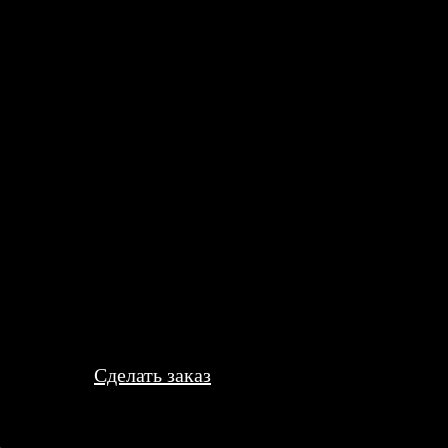
 еще.
а коврики для мыши. Удобный интерфейс сайта, быстрое оформл
лись. Рекомендую!
Сделать заказ