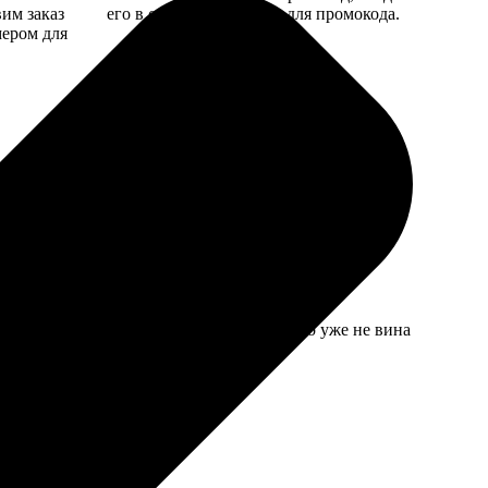
вим заказ
его в специальное поле для промокода.
мером для
ь деталей к концу дня потерялась, но это уже не вина