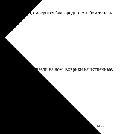
альцев не видно, смотрится благородно. Альбом теперь
авили быстро, привезли на дом. Коврики качественные,
 высоте, цветовая палитра порадовала. Обязательно