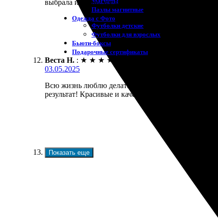
Магниты
выбрала именно эту компанию. Обязательно закажу
Пазлы магнитные
Одежда с Фото
Футболки детские
Футболки для взрослых
Бьюти-боксы
Подарочные сертификаты
Веста Н.
:
★
★
★
★
★
03.05.2025
Всю жизнь люблю делать подарки близким. Заказал
результат! Красивые и качественные, всем понрави
Показать еще