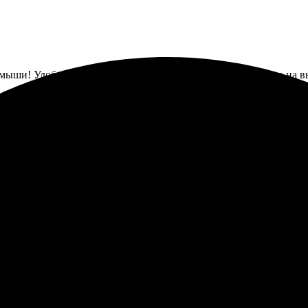
ши! Удобно заказать, выбор дизайна большой, и качество на вы
нию ковриков превзошла все ожидания. Оформление заказа оказа
 была в пункте выдачи за 4 дня. Качество печати на высоте, цв
 сделать. Рекомендую друзья, обожаю свою покупку!