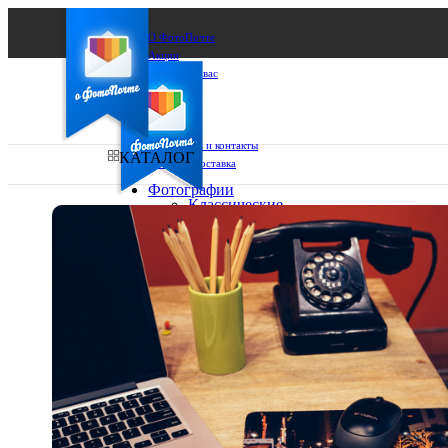
О ФотоПочте
Акции
Сделаем за вас
Бизнесу
FAQ
Франшиза
Поддержка и контакты
КАТАЛОГ
Оплата и доставка
Фотографии
Классические
фото
Ваш город:
10х10
10х15
Ваш регион доставки
13х18
15х15
Выберите из списка:
15х20
20х20
20х30
30х30
30х40
А4
Фото
в