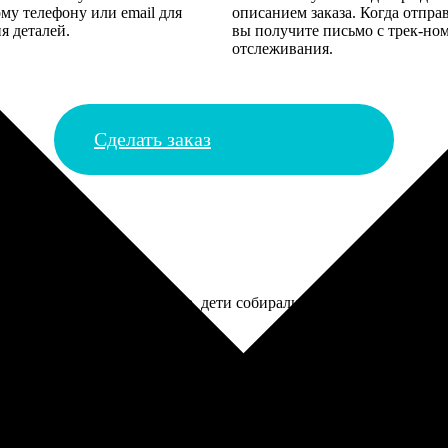
му телефону или email для
описанием заказа. Когда отпра
я деталей.
вы получите письмо с трек-но
отслеживания.
Сделать заказ
аказала с фото именинника, дети собирали на холодильнике. Част