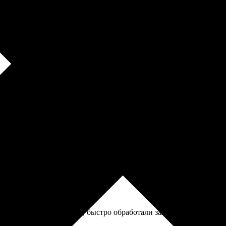
бумагу. Она хоть и не такая яркая, как глянец, но отпечатков п
сто. Выбор дизайна большой. Заказ оформила без проблем. Дост
аказал коврики на заказ, быстро обработали заявку. Качество на