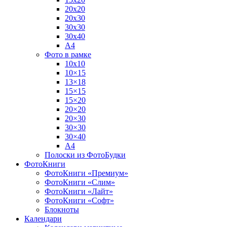
20х20
20х30
30х30
30х40
А4
Фото в рамке
10х10
10×15
13×18
15×15
15×20
20×20
20×30
30×30
30×40
A4
Полоски из ФотоБудки
ФотоКниги
ФотоКниги «Премиум»
ФотоКниги «Слим»
ФотоКниги «Лайт»
ФотоКниги «Софт»
Блокноты
Календари