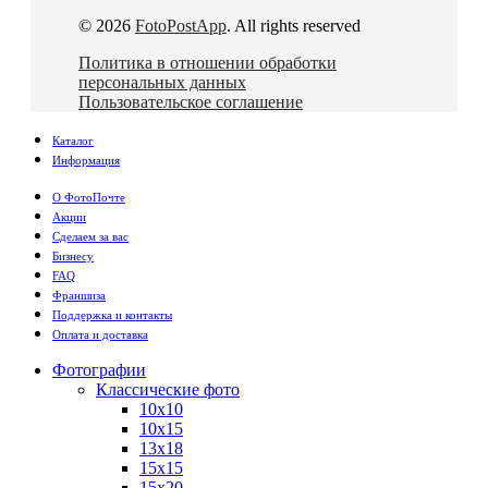
© 2026
FotoPostApp
. All rights reserved
Политика в отношении обработки
персональных данных
Пользовательское соглашение
Каталог
Информация
О ФотоПочте
Акции
Сделаем за вас
Бизнесу
FAQ
Франшиза
Поддержка и контакты
Оплата и доставка
Фотографии
Классические фото
10х10
10х15
13х18
15х15
15х20