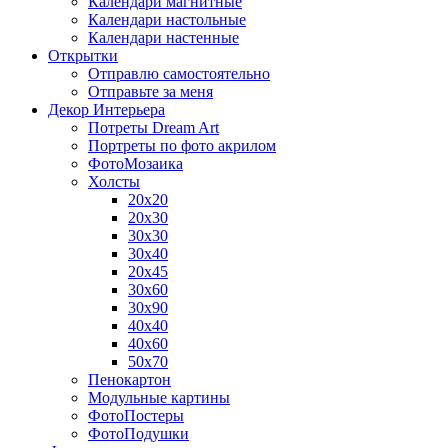
Календари магнитные
Календари настольные
Календари настенные
Открытки
Отправлю самостоятельно
Отправьте за меня
Декор Интерьера
Потреты Dream Art
Портреты по фото акрилом
ФотоМозаика
Холсты
20х20
20х30
30х30
30х40
20х45
30х60
30х90
40х40
40х60
50х70
Пенокартон
Модульные картины
ФотоПостеры
ФотоПодушки