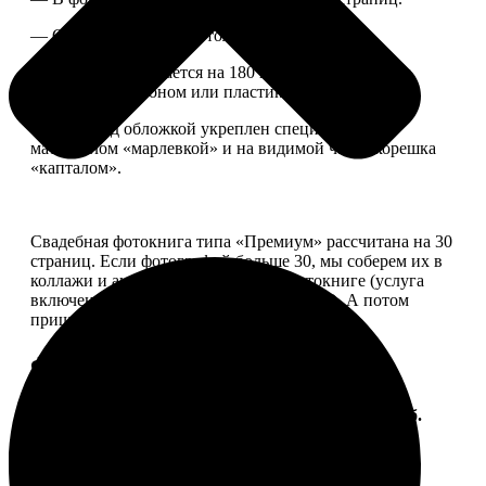
— Страницы плотные, толщина 1 мм.
— Книга раскрывается на 180 градусов, развороты
укреплены картоном или пластиком.
— Блок под обложкой укреплен специальным
материалом «марлевкой» и на видимой части корешка
«капталом».
Свадебная фотокнига типа «Премиум» рассчитана на 30
страниц. Если фотографий больше 30, мы соберем их в
коллажи и аккуратно разместим в фотокниге (услуга
включена, стоимость останется прежней). А потом
пришлем вам на согласование развороты.
Форматы и цены
Услуга
Цена, руб.
ФотоКнига "Премиум" 10x10
от 2490
ФотоКнига "Премиум" 10x15
от 2890