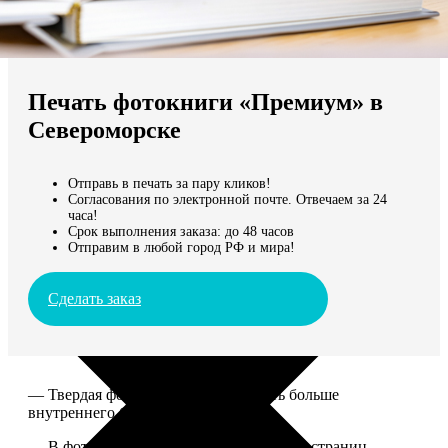
Не нашли Ваш город?
Мы доставляем по всему миру
Печать фотокниги «Премиум» в
Продолжить без города
Североморске
Отправь в печать за пару кликов!
Согласования по электронной почте. Отвечаем за 24
часа!
Срок выполнения заказа: до 48 часов
Отправим в любой город РФ и мира!
Сделать заказ
— Твердая фотообложка, размер чуть больше
внутреннего блока.
— В фотокниге может быть от 20 до 100 страниц.