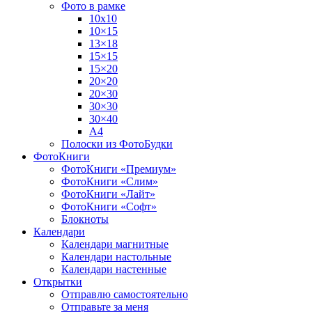
Фото в рамке
10х10
10×15
13×18
15×15
15×20
20×20
20×30
30×30
30×40
A4
Полоски из ФотоБудки
ФотоКниги
ФотоКниги «Премиум»
ФотоКниги «Слим»
ФотоКниги «Лайт»
ФотоКниги «Софт»
Блокноты
Календари
Календари магнитные
Календари настольные
Календари настенные
Открытки
Отправлю самостоятельно
Отправьте за меня