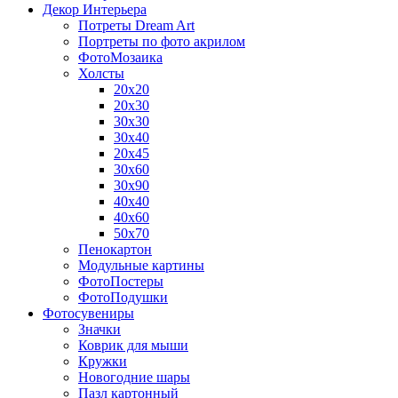
Декор Интерьера
Потреты Dream Art
Портреты по фото акрилом
ФотоМозаика
Холсты
20х20
20х30
30х30
30х40
20х45
30х60
30х90
40х40
40х60
50х70
Пенокартон
Модульные картины
ФотоПостеры
ФотоПодушки
Фотоcувениры
Значки
Коврик для мыши
Кружки
Новогодние шары
Пазл картонный