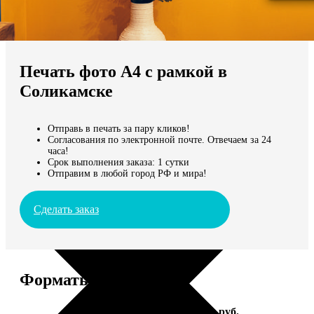
Не нашли Ваш город?
Мы доставляем по всему миру
Печать фото А4 с рамкой в
Продолжить без города
Соликамске
Отправь в печать за пару кликов!
Согласования по электронной почте. Отвечаем за 24
часа!
Срок выполнения заказа: 1 сутки
Отправим в любой город РФ и мира!
Сделать заказ
Форматы и цены
Услуга
Цена, руб.