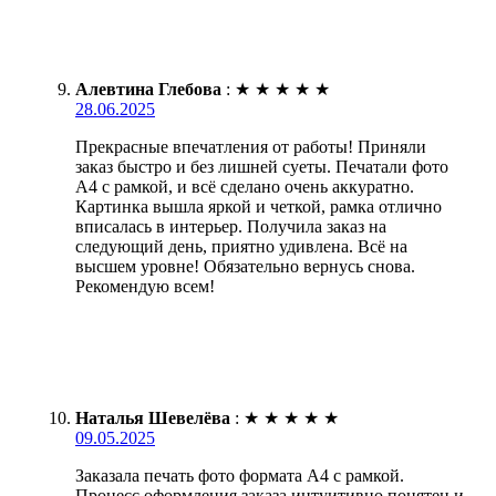
Алевтина Глебова
:
★
★
★
★
★
28.06.2025
Прекрасные впечатления от работы! Приняли
заказ быстро и без лишней суеты. Печатали фото
А4 с рамкой, и всё сделано очень аккуратно.
Картинка вышла яркой и четкой, рамка отлично
вписалась в интерьер. Получила заказ на
следующий день, приятно удивлена. Всё на
высшем уровне! Обязательно вернусь снова.
Рекомендую всем!
Наталья Шевелёва
:
★
★
★
★
★
09.05.2025
Заказала печать фото формата А4 с рамкой.
Процесс оформления заказа интуитивно понятен и