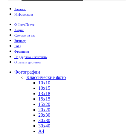
Каталог
Информация
О ФотоПочте
Акции
Сделаем за вас
Бизнесу
FAQ
Франшиза
Поддержка и контакты
Оплата и доставка
Фотографии
Классические фото
10х10
10х15
13х18
15х15
15х20
20х20
20х30
30х30
30х40
А4