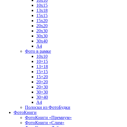
10х10
10х15
13х18
15х15
15х20
20х20
20х30
30х30
30х40
А4
Фото в рамке
10х10
10×15
13×18
15×15
15×20
20×20
20×30
30×30
30×40
A4
Полоски из ФотоБудки
ФотоКниги
ФотоКниги «Премиум»
ФотоКниги «Слим»