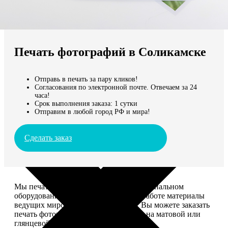
Не нашли Ваш город?
Мы доставляем по всему миру
Печать фотографий в Соликамске
Продолжить без города
Отправь в печать за пару кликов!
Согласования по электронной почте. Отвечаем за 24
часа!
Срок выполнения заказа: 1 сутки
Отправим в любой город РФ и мира!
Сделать заказ
Мы печатаем фотографии на профессиональном
оборудовании Noritsu, используем в работе материалы
ведущих мировых производителей. Вы можете заказать
печать фотографий разных форматов на матовой или
глянцевой фотобумаге.