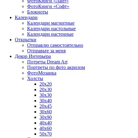
ФотоКниги «Лайт»
ФотоКниги «Софт»
Блокноты
Календари
Календари магнитные
Календари настольные
Календари настенные
Открытки
Отправлю самостоятельно
Отправьте за меня
Декор Интерьера
Потреты Dream Art
Портреты по фото акрилом
ФотоМозаика
Холсты
20х20
20х30
30х30
30х40
20х45
30х60
30х90
40х40
40х60
50х70