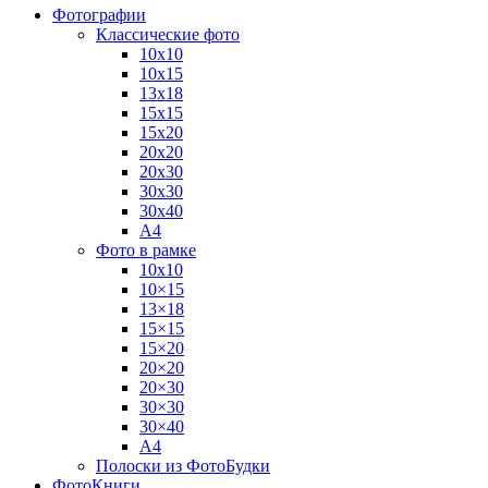
Фотографии
Классические фото
10х10
10х15
13х18
15х15
15х20
20х20
20х30
30х30
30х40
А4
Фото в рамке
10х10
10×15
13×18
15×15
15×20
20×20
20×30
30×30
30×40
A4
Полоски из ФотоБудки
ФотоКниги