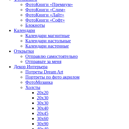
ФотоКниги «Премиум»
ФотоКниги «Слим»
ФотоКниги «Лайт»
ФотоКниги «Софт»
Блокноты
Календари
Календари магнитные
Календари настольные
Календари настенные
Открытки
Отправлю самостоятельно
Отправьте за меня
Декор Интерьера
Потреты Dream Art
Портреты по фото акрилом
ФотоМозаика
Холсты
20х20
20х30
30х30
30х40
20х45
30х60
30х90
40х40