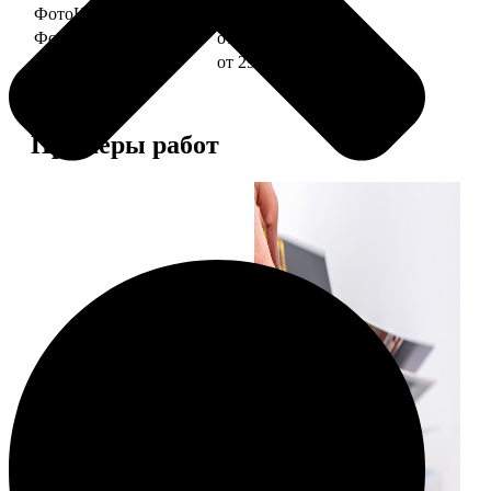
ФотоКниги "Слим"
от 1290
ФотоКниги "Лайт"
от 2990
ФотоКниги "Софт"
от 2990
Примеры работ