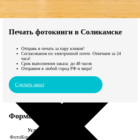
Не нашли Ваш город?
Мы доставляем по всему миру
Печать фотокниги в Соликамске
Продолжить без города
Отправь в печать за пару кликов!
Согласования по электронной почте. Отвечаем за 24
часа!
Срок выполнения заказа: до 48 часов
Отправим в любой город РФ и мира!
Сделать заказ
Форматы и цены
Услуга
Цена, руб.
ФотоКниги "Премиум"
от 2490