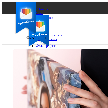
О ФотоПочте
Акции
Сделаем за вас
Бизнесу
FAQ
Франшиза
Поддержка и контакты
КАТАЛОГ
Оплата и доставка
Фотографии
Классические
фото
Ваш город:
10х10
10х15
Ваш регион доставки
13х18
15х15
Выберите из списка:
15х20
20х20
20х30
30х30
30х40
А4
Фото
в