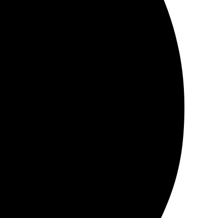
ндую всем, кто ценит хорошие воспоминания!
ото. Печать получилась яркой и четкой, качество на
том! Рекомендую всем, кто ценит хорошие фотографии!
. Всё быстро и удобно. Доставка пришла в срок,