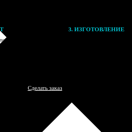
ЕТ
3. ИЗГОТОВЛЕНИЕ
подготовки заказа к печати
Оплатите заказ банковской кар
алисты могут связаться с Вами
оплаты получите подтверждение
му телефону или email для
описанием заказа. Когда отпра
я деталей.
вы получите письмо с трек-но
отслеживания.
Сделать заказ