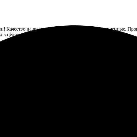
и! Качество на высшем уровне, цвета яркие и насыщенные. Проце
 в целости. Обязательно закажу снова!
70. Всё прошло гладко. Сайт понятный, выбор удобный. Загрузила
я, качество впечатляет. Цвета яркие, передача деталей отличная