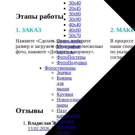
30х40
20х45
30х60
Этапы работы
30х90
40х40
1. ЗАКАЗ
2. МАК
40х60
50х70
Нажмите «Сделать заказ», выберите
В процессе 
Пенокартон
размер и загрузите фотографию/несколько
наши специ
Модульные
фото, нажмите «Добавить в корзину».
по указанно
картины
согласовани
ФотоПостеры
ФотоПодушки
Фотоcувениры
Значки
Коврик
для
мыши
Кружки
Новогодние
шары
Отзывы
Пазл
картонный
Тарелки
Владислав Жуков
:
Магниты
13.02.2026
Пазлы