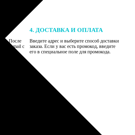
4. ДОСТАВКА И ОПЛАТА
той. После
Введите адрес и выберите способ доставки
 на email с
заказа. Если у вас есть промокод, введите
вим заказ
его в специальное поле для промокода.
мером для