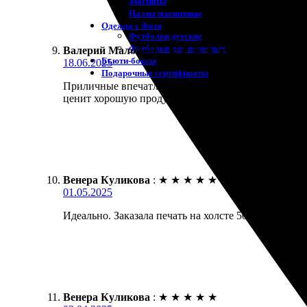
Магниты
Пазлы магнитные
Одежда с Фото
Футболки детские
Футболки для взрослых
Валерий Малофеев
:
★
★
★
★
★
Бьюти-боксы
18.06.2025
Подарочные сертификаты
Приличные впечатления от работы команды. Заказал
ценит хорошую продукцию.
Венера Куликова
:
★
★
★
★
★
01.05.2025
Идеально. Заказала печать на холсте 50х70. Очень 
Венера Куликова
:
★
★
★
★
★